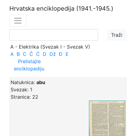
Hrvatska enciklopedija
(1941.-1945.)
A - Elektrika (Svezak I - Svezak V)
A
B
C
Č
Ć
D
Dž
Đ
E
Prelistajte
enciklopediju
Natuknica:
abu
Svezak:
1
Stranica:
22