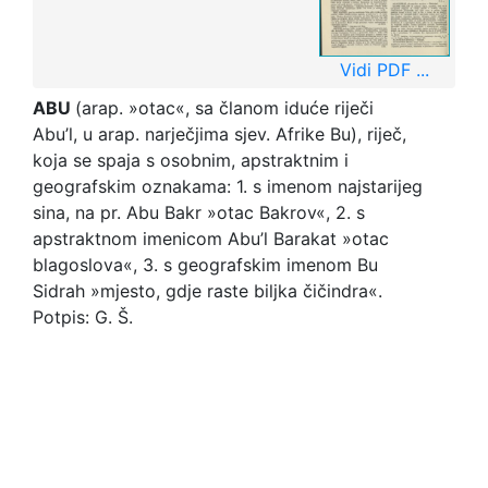
Vidi PDF ...
ABU
(arap. »otac«, sa članom iduće riječi
Abu’l, u arap. narječjima sjev. Afrike Bu), riječ,
koja se spaja s osobnim, apstraktnim i
geografskim oznakama: 1. s imenom najstarijeg
sina, na pr. Abu Bakr »otac Bakrov«, 2. s
apstraktnom imenicom Abu’l Barakat »otac
blagoslova«, 3. s geografskim imenom Bu
Sidrah »mjesto, gdje raste biljka čičindra«.
Potpis: G. Š.