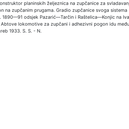
 konstruktor planinskih željeznica na zupčanice za svladavan
n na zupčanim prugama. Gradio zupčanice svoga sistema p
od. 1890—91 odsjek Pazarić—Tarčin i Raštelica—Konjic na Iv
btove lokomotive za zupčani i adhezivni pogon idu među n
reb 1933. S. S. - N.