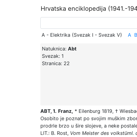
Hrvatska enciklopedija
(1941.-194
A - Elektrika (Svezak I - Svezak V)
A
Natuknica:
Abt
Svezak:
1
Stranica:
22
ABT, 1.
Franz,
* Eilenburg 1819, † Wiesbad
Osobito je poznat po svojim muškim zbo
prodrle brzo u šire slojeve, a neke post
LIT.: B. Rost,
V
om
Meister des volkstüml. 