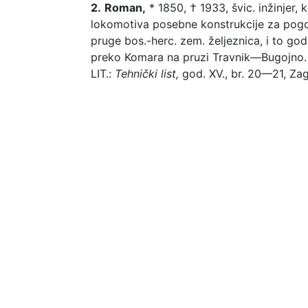
2.
Roman,
* 1850, † 1933, švic. inžinjer,
lokomotiva posebne konstrukcije za pogo
pruge bos.-herc. zem. željeznica, i to g
preko Komara na pruzi Travnik—Bugojno. A
LIT.:
Tehnički list,
god. XV., br. 20—21, Zag