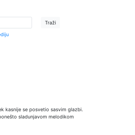
ediju
ek kasnije se posvetio sasvim glazbi.
i ponešto sladunjavom melodikom