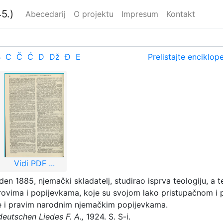
5.)
Abecedarij
O projektu
Impresum
Kontakt
B
C
Č
Ć
D
Dž
Đ
E
Prelistajte enciklop
Vidi PDF ...
en 1885, njemački skladatelj, studirao isprva teologiju, a t
rovima i popijevkama, koje su svojom lako pristupačnom 
ale i pravim narodnim njemačkim popijevkama.
deutschen Liedes F. A.,
1924. S. S-i.