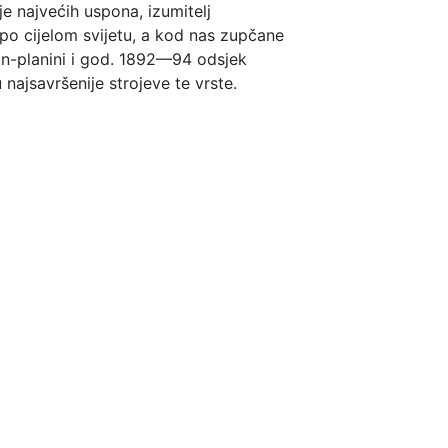
je najvećih uspona, izumitelj
o cijelom svijetu, a kod nas zupčane
an-planini i god. 1892—94 odsjek
ajsavršenije strojeve te vrste.