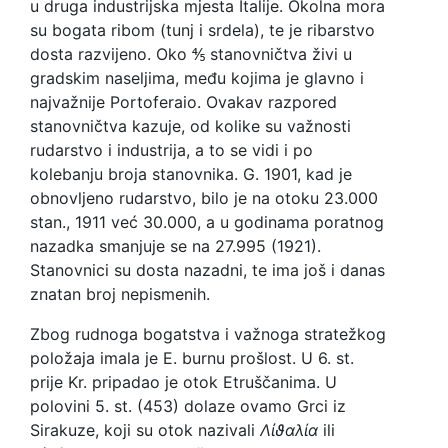
u druga industrijska mjesta Italije. Okolna mora
su bogata ribom (tunj i srdela), te je ribarstvo
dosta razvijeno. Oko ⅘ stanovničtva živi u
gradskim naseljima, među kojima je glavno i
najvažnije Portoferaio. Ovakav razpored
stanovničtva kazuje, od kolike su važnosti
rudarstvo i industrija, a to se vidi i po
kolebanju broja stanovnika. G. 1901, kad je
obnovljeno rudarstvo, bilo je na otoku 23.000
stan., 1911 već 30.000, a u godinama poratnog
nazadka smanjuje se na 27.995 (1921).
Stanovnici su dosta nazadni, te ima još i danas
znatan broj nepismenih.
Zbog rudnoga bogatstva i važnoga stratežkog
položaja imala je E. burnu prošlost. U 6. st.
prije Kr. pripadao je otok Etruščanima. U
polovini 5. st. (453) dolaze ovamo Grci iz
Sirakuze, koji su otok nazivali
Λἰϑαλία
ili