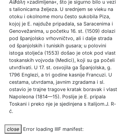
Αἰϑάλη
»zadimljena«, što je sigurno bilo u vezi
s talionicama željeza. U srednjem se vieku na
otoku i okolnome moru često sukobila Piza,
kojoj je E. najduže pripadala, sa Saracenima i
Genovežanima, u početku 16. st. (1509) dolazi
pod španjolsko vrhovničtvo, ali i dalje strada
od španjolskih i tuniskih gusara; u polovini
istoga stoljeća (1553) došao je otok pod vlast
toskanskih vojvoda (Medici), koji su ga počeli
utvrđivati. U 17. st. osvojila ga Španjolska, g.
1796 Englezi, a tri godine kasnije Francuzi. U
cestama, utvrdama, javnim zgradama i sl.
ostavio je trajne tragove kratak boravak i vlast
Napoleona (1814—15). Poslije je E. pripala
Toskani i preko nje je sjedinjena s Italijom.
J. R-
ć.