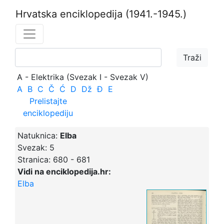
Hrvatska enciklopedija
(1941.-1945.)
A - Elektrika (Svezak I - Svezak V)
A
B
C
Č
Ć
D
Dž
Đ
E
Prelistajte
enciklopediju
Natuknica:
Elba
Svezak:
5
Stranica:
680 - 681
Vidi na enciklopedija.hr:
Elba