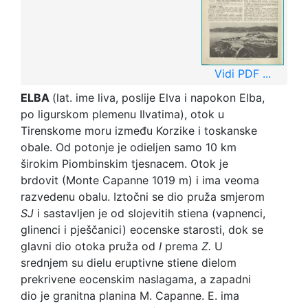
Vidi PDF ...
ELBA
(lat. ime liva, poslije Elva i napokon Elba,
po ligurskom plemenu Ilvatima), otok u
Tirenskome moru između Korzike i toskanske
obale. Od potonje je odieljen samo 10 km
širokim Piombinskim tjesnacem. Otok je
brdovit (Monte Capanne 1019 m) i ima veoma
razvedenu obalu. Iztočni se dio pruža smjerom
SJ
i sastavljen je od slojevitih stiena (vapnenci,
glinenci i pješčanici) eocenske starosti, dok se
glavni dio otoka pruža od
I
prema
Z.
U
srednjem su dielu eruptivne stiene dielom
prekrivene eocenskim naslagama, a zapadni
dio je granitna planina M. Capanne. E. ima