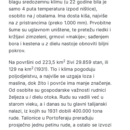
blagu sredozemnu klimu (u 22 godine bila je
samo 4 puta temperatura izpod ništice),
osobito na
j
obalama. Ima dosta kiša, najviše
na
z
pristrancima (preko 1.000 mm). Prvobitne
šume su uglavnom uništene, te pretežu riedki i
kržljavi zimzeleni, grmovi »makije«; sađenjem
bora i kestena u
z
dielu nastoje obnoviti biljni
pokrov.
2
Na površini od 223,5 km
živi 29.859 stan, ili
2
129 na km
(1931). Tlo i klima pogoduju
poljodjelstvu, a najviše se uzgaja loza i
maslina, dok žito i povrće ima manje značenje.
Od osobite su gospodarske važnosti rudnici
željeza u
i
dielu otoka. Rudu su vadili već u
starom vieku, a i danas su tu glavni talijanski
nalazi, iz kojih su 1931 dobili 400.000 tona
rude. Talionice u Portoferaju prerađuju
prosječno jednu petinu rude, a ostalo se izvozi