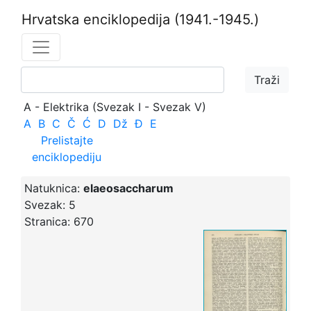
Hrvatska enciklopedija
(1941.-1945.)
A - Elektrika (Svezak I - Svezak V)
A
B
C
Č
Ć
D
Dž
Đ
E
Prelistajte
enciklopediju
Natuknica:
elaeosaccharum
Svezak:
5
Stranica:
670