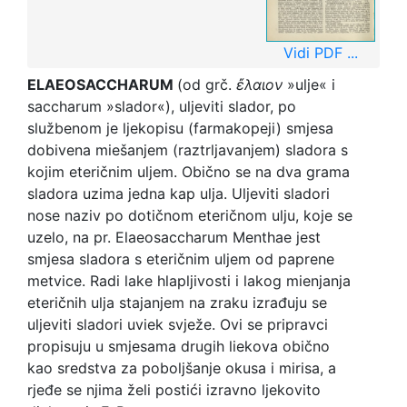
Vidi PDF ...
ELAEOSACCHARUM
(od grč.
ἔλαιον
»ulje« i
saccharum »slador«), uljeviti slador, po
službenom je ljekopisu (farmakopeji) smjesa
dobivena miešanjem (raztrljavanjem) sladora s
kojim eteričnim uljem. Obično se na dva grama
sladora uzima jedna kap ulja. Uljeviti sladori
nose naziv po dotičnom eteričnom ulju, koje se
uzelo, na pr. Elaeosaccharum Menthae jest
smjesa sladora s eteričnim uljem od paprene
metvice. Radi lake hlapljivosti i lakog mienjanja
eteričnih ulja stajanjem na zraku izrađuju se
uljeviti sladori uviek svježe. Ovi se pripravci
propisuju u smjesama drugih liekova obično
kao sredstva za poboljšanje okusa i mirisa, a
rjeđe se njima želi postići izravno ljekovito