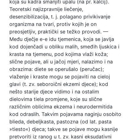
koja su kadra smanjiti upalu (na pr. kalcij).
Teoretski najizpravnije liečenje,
desenzibilizacija, t. j. polagano privikivanje
organizma na tvari, protiv kojih je on
preosjetljiv, praktički se težko provodi. —
Među dječje e-e idu tjemenica, koja se javlja
kod dojenčadi u obliku malih, smeđih ljuskica i
krasta na tjemenu, pod kojima vlaži koža;
slične pojave, ali u jačoj mjeri, nalazimo i na
obrazima: diete se operušalo (peručac);
vlaženje i kraste mogu se pojaviti na cieloj
glavi (t. zv. seboroični ekzemi djece); kod
nešto starije djece vidimo i na ostalim
dielovima tiela promjene, koje su slične
različnim oblicima ekzema i neurodermitida
kod odraslih. Takvim pojavama naginju osobito
blieda, debeljkasta, pastozna (od lat. pasta
»tiesto«) djeca; takve se pojave mogu kasnije
pretvoriti iz ranog u t. zv. kasni eksudativni