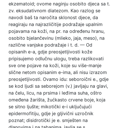
ekzematoid; ovome naginju osobito djeca sa t.
zv. eksudativnom diatezom. Kao razlog se
navodi baš ta naročita sklonost djece, da
reagiraju na najrazličitije podražaje upalnim
pojavama na koži, na pr. na određenu hranu,
osobito bjelančevinu (mlieko, jaja, meso), na
različne vanjske podražaje i t. d. — Od
opisanih e-a, gdje preosjetljivosti kože
pripisujemo odlučnu ulogu, treba razlikovati
sve one pojave na koži, koje su više-manje
slične netom opisanim e-ima, ali nisu izrazom
preosjetljivosti. Ovamo idu: seboroični e., gdje
se kod ljudi sa seborejom (v.) javljaju na glavi,
na čelu, licu, na prsima i leđima suha, oštro
omeđena žarišta, žućkasto crvene boje, koja
se sitno ljušte; mikotički e-i uključujući
epidermofitiju, gdje je gljivični uzročnik
poznat; disidrotički je e. smješten na
dlanovima i na tabanima, javlja se s