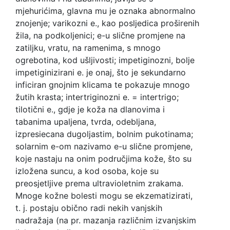
mjehurićima, glavna mu je oznaka abnormalno
znojenje; varikozni e., kao posljedica proširenih
žila, na podkoljenici; e-u slične promjene na
zatiljku, vratu, na ramenima, s mnogo
ogrebotina, kod ušljivosti; impetiginozni, bolje
impetiginizirani e. je onaj, što je sekundarno
inficiran gnojnim klicama te pokazuje mnogo
žutih krasta; intertriginozni e. = intertrigo;
tilotični e., gdje je koža na dlanovima i
tabanima upaljena, tvrda, odebljana,
izpresiecana dugoljastim, bolnim pukotinama;
solarnim e-om nazivamo e-u slične promjene,
koje nastaju na onim područjima kože, što su
izložena suncu, a kod osoba, koje su
preosjetljive prema ultravioletnim zrakama.
Mnoge kožne bolesti mogu se ekzematizirati,
t. j. postaju obično radi nekih vanjskih
nadražaja (na pr. mazanja različnim izvanjskim