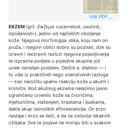
Vidi PDF ...
EKZEM
(grč.
ἔϰζεμα
»uzavrelost, osutost,
izpušenost«), jedno od najčešćih oboljenja
kože. Njegova morfologija, slika, koju nam on
pruža, i njegovi oblici dobro su poznati, dok su
izravni i neizravni razlozi njegova pojavljivanja
te izpravna podjela u pojedine skupine još
uviek neriešen problem. Obični e. dielimo — i
to više iz praktičnih nego znanstvenih razloga
— kao naročitu upalnu reakciju kože u akutni i
kronični. Kod akutnog ekzema nalazimo jasno
ograničeno crvenilo kože sa čvorićima,
mjehurićima, vlaženjem, krastama i ljuskama,
dakle skup raznolikih eflorescencija. On brzo
nastaje i brzo se lieči, a da ne ostavlja nikakvih
ožiljaka. Sve te pojave ne moraju biti u svakom