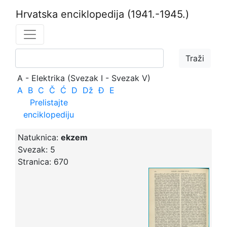
Hrvatska enciklopedija
(1941.-1945.)
A - Elektrika (Svezak I - Svezak V)
A
B
C
Č
Ć
D
Dž
Đ
E
Prelistajte
enciklopediju
Natuknica:
ekzem
Svezak:
5
Stranica:
670