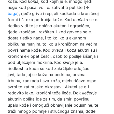
kože. Kod
konja,
kod kojih je e. mnogo rjeđi
nego kod pasa, voli e. zahvatiti putište (→
baga
), rjeđe grivu i rep, ali kadkada u kroničnoj
formi i široka područja kože. Kod
mačaka
se e.
riedko vidi te je obično akutan i ograničen,
rjeđe kroničan i razširen. I kod goveda se e.
dosta riedko nađe, i to koliko u akutnom
obliku na manjim, toliko u kroničnom na većim
površinama kože. Kod
ovaca
i
koza
akutni su i
kronični e-i opet češći, osobito poslije šišanja i
pod utjecajem mokrine. Kod
svinja
je e.
riedkost, a kada se kod zakržljale odojčadi
javi, tada joj se koža na bedrima, prsima,
trbuhu, kadkada i sva koža, mjehuričavo ospe i
svrbi te zatim jako okrastavi. Akutni se e-i
redovito lako, kronični teže lieče. Dok
liečenje
akutnih oblika ide za tim, da smiri površnu
upalu kože i omogući obnavljanje pousmine, te
traži mnogo pomnje i stručnoga znanja, dotle