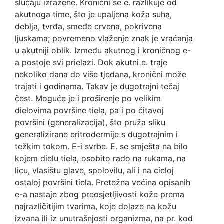
slučaju izražene. Kronični se e. razlikuje od
akutnoga time, što je upaljena koža suha,
deblja, tvrđa, smeđe crvena, pokrivena
ljuskama; povremeno vlaženje znak je vraćanja
u akutniji oblik. Između akutnog i kroničnog e-
a postoje svi prielazi. Dok akutni e. traje
nekoliko dana do više tjedana, kronični može
trajati i godinama. Takav je dugotrajni tečaj
čest. Moguće je i proširenje po velikim
dielovima površine tiela, pa i po čitavoj
površini (generalizacija), što pruža sliku
generalizirane eritrodermije s dugotrajnim i
težkim tokom. E-i svrbe. E. se smješta na bilo
kojem dielu tiela, osobito rado na rukama, na
licu, vlasištu glave, spolovilu, ali i na cieloj
ostaloj površini tiela. Pretežna većina opisanih
e-a nastaje zbog preosjetljivosti kože prema
najrazličitijim tvarima, koje dolaze na kožu
izvana ili iz unutrašnjosti organizma, na pr. kod