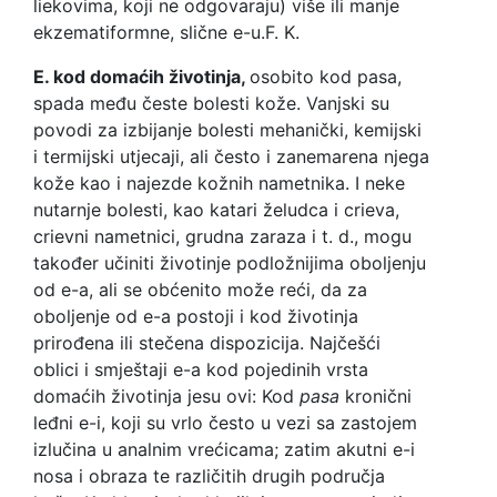
liekovima, koji ne odgovaraju) više ili manje
ekzematiformne, slične e-u.
F. K.
E. kod domaćih životinja,
osobito kod pasa,
spada među česte bolesti kože. Vanjski su
povodi za izbijanje bolesti mehanički, kemijski
i termijski utjecaji, ali često i zanemarena njega
kože kao i najezde kožnih nametnika. I neke
nutarnje bolesti, kao katari želudca i crieva,
crievni nametnici, grudna zaraza i t. d., mogu
također učiniti životinje podložnijima oboljenju
od e-a, ali se obćenito može reći, da za
oboljenje od e-a postoji i kod životinja
prirođena ili stečena dispozicija. Najčešći
oblici i smještaji e-a kod pojedinih vrsta
domaćih životinja jesu ovi: Kod
pasa
kronični
leđni e-i, koji su vrlo često u vezi sa zastojem
izlučina u analnim vrećicama; zatim akutni e-i
nosa i obraza te različitih drugih područja