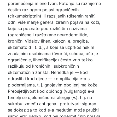
poremećenja miene tvari. Potonje su razmjerno
čestim razlogom pojavi ograničenih
(cirkumskriptnih) ili razsijanih (diseminiranih)
odn. više manje generaliziranih pojava na koži,
koje su poznate pod različitim nazivima
(ograničene i razštrkane neurodermitide,
kronični Vidalov lihen, kalozni e. pregiba,
ekzematoid i t. d.), a koje se uzprkos nekim
značajnim osobinama (čvorići, suhoća, oštrije
ograničenje, lihenifikacija) često vrlo težko
razlikuju od kroničnih i subkroničnih
ekzematičnih žarišta. Neriedka je — kod
odraslih i kod djece — komplikacija e-a s
piodermijama, t. j. gnojavim oboljenjima kože.
Preosjetljivost kod običnog (vulgarnog) e-a
temelji se djelomično na alergiji (v.), t. j. na
sukobu između antigena i protutvari; siguran
se dokaz za to kod e-a međutim može pružiti
samo vrlo riedko. Kod neurodermitičnih pojava