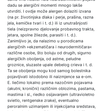
dadu se alergični momenti mnogo lakše
utvrditi. I ovdje može alergen dolaziti izvana
(na pr. životinjska dlaka i perje, prašina, razna
jela, kemičke tvari i t. d.) ili iz unutrašnjosti
tiela (neizpravno djelovanje probavnog trakta,
jetara, spolne žliezde, parasiti i t. d.).
Zanimljivo je, da nalazimo u porodicama
alergičnih »ekzematičara i neurodermitičara«
različne osobe, što boluju od drugih, sigurno
alergičkih oboljenja, od astme, peludne
groznice, sluzaste upale debelog crieva i t. d.
Ta se oboljenja mogu kod samog bolestnika
pojavljivati istodobno ili naizmjence sa e-om.
E. liečimo lokalno prema nazočnim pojavama
(akutni, kronični) različnim oblozima, pastama,
mastima i sl., riedko osijavanjem (ultravioletno
svietlo, rentgenske zrake), eventualno
peroralnim uzimanjem ili injekcijama sredstava,