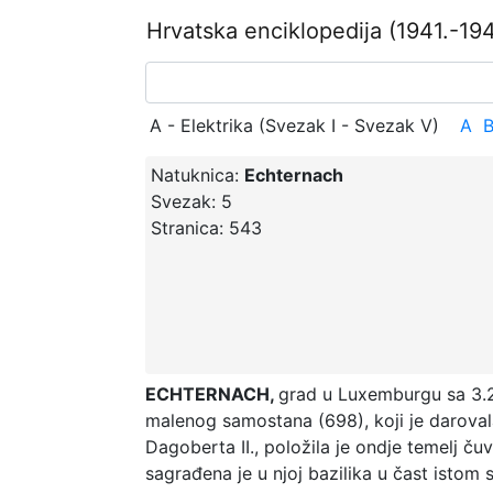
Hrvatska enciklopedija
(1941.-194
A - Elektrika (Svezak I - Svezak V)
A
Natuknica:
Echternach
Svezak:
5
Stranica:
543
ECHTERNACH,
grad u Luxemburgu sa 3.2
malenog samostana (698), koji je darovala 
Dagoberta II., položila je ondje temelj čuv
sagrađena je u njoj bazilika u čast istom