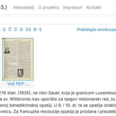
5.)
Abecedarij
O projektu
Impresum
Kontakt
B
C
Č
Ć
D
Dž
Đ
E
Prelistajte enciklop
Vidi PDF ...
76 stan. (1935), na rieci Sauer, koja je granicom Luxemb
sv. Willibrordu kao uporište za njegov misionarski rad, sv.
enoj benediktinskoj opatiji. U 9. i 10. st. ta se opatija izt
 svetcu. Za francuzke revolucije opatija je prodana i preude