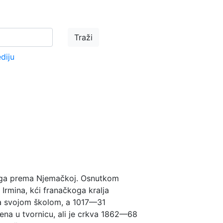
ediju
urga prema Njemačkoj. Osnutkom
 Irmina, kći franačkoga kralja
akla svojom školom, a 1017—31
šena u tvornicu, ali je crkva 1862—68