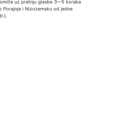
 pomiče uz pratnju glasbe 3—5 koraka
sio Porajnje i Nizozemsku od jedne
r.).