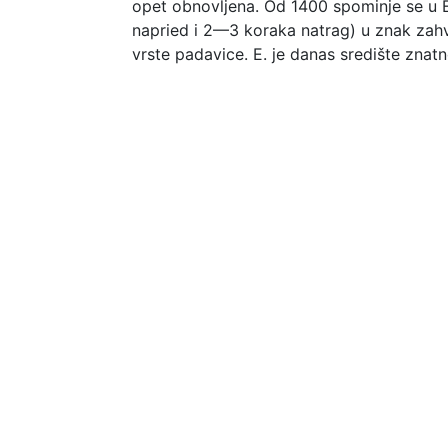
opet obnovljena. Od 1400 spominje se u E
napried i 2—3 koraka natrag) u znak zahval
vrste padavice. E. je danas središte znatn