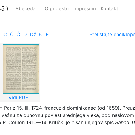
5.)
Abecedarij
O projektu
Impresum
Kontakt
B
C
Č
Ć
D
Dž
Đ
E
Prelistajte enciklop
Vidi PDF ...
† Pariz 15. III. 1724, francuzki dominikanac (od 1659). Preu
a, važnu za duhovnu poviest srednjega vieka, pod naslovo
o R. Coulon 1910—14. Kritički je pisan i njegov spis
Sancti T