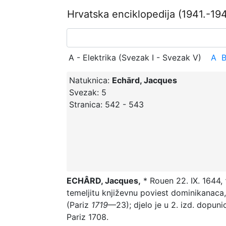
Hrvatska enciklopedija
(1941.-194
A - Elektrika (Svezak I - Svezak V)
A
Natuknica:
Echārd, Jacques
Svezak:
5
Stranica:
542 - 543
ECHÂRD, Jacques,
* Rouen 22. IX. 1644, 
temeljitu književnu poviest dominikanac
(Pariz
1719
—23); djelo je u 2. izd. dopuni
Pariz 1708.