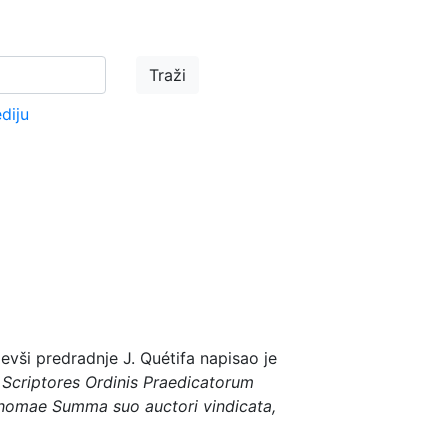
ediju
zevši predradnje J. Quétifa napisao je
m
Scriptores Ordinis Praedicatorum
homae Summa suo auctori vindicata,