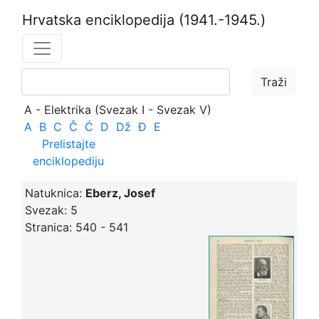
Hrvatska enciklopedija
(1941.-1945.)
A - Elektrika (Svezak I - Svezak V)
A
B
C
Č
Ć
D
Dž
Đ
E
Prelistajte
enciklopediju
Natuknica:
Eberz, Josef
Svezak:
5
Stranica:
540 - 541