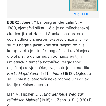
Vidi PDF ...
EBERZ, Josef,
* Limburg an der Lahn 3. VI.
1880, njemački slikar. Učio je na münchenskoj
akademiji kod Halma i Stucka, no doskora
udari odlučno smjerom ekspresionizma: slike
su mu bogate jakim kontrastiranjem boja, a
kompozicija je ritmički naglašena i razčlanjena
u plohi. E. je danas jedan od najdarovitijih
umjetničkih tumača katoličko-religioznog
osjećanja u Njemačkoj. Najznatnije su mu slike:
Krist i Magdalena
(1911) i
Pietà
(1912). Ogledao
se i u plastici stvorivši neke radove u crkvi sv.
Marije u Kaiserlauternu.
LIT.: M. Fischer,
J. E. und der neue Weg zur
religiösen Malerei
(1918); L. Zahn,
J. E.
(1920).
F.
C.