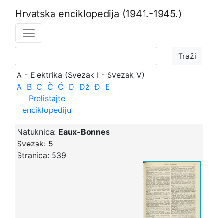
Hrvatska enciklopedija
(1941.-1945.)
A - Elektrika (Svezak I - Svezak V)
A
B
C
Č
Ć
D
Dž
Đ
E
Prelistajte
enciklopediju
Natuknica:
Eaux-Bonnes
Svezak:
5
Stranica:
539