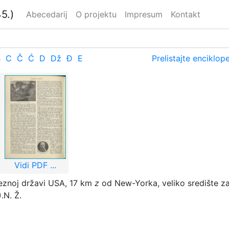
5.)
Abecedarij
O projektu
Impresum
Kontakt
B
C
Č
Ć
D
Dž
Đ
E
Prelistajte enciklop
Vidi PDF ...
eznoj državi USA, 17 km
z
od New-Yorka, veliko središte za
.
N. Ž.