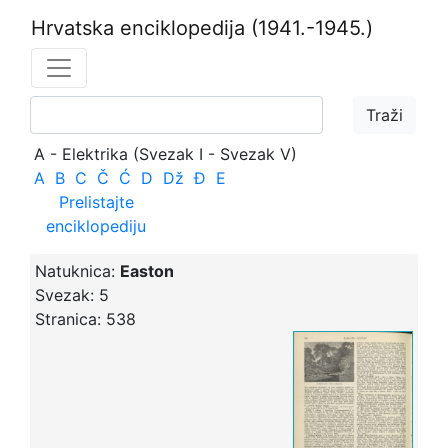
Hrvatska enciklopedija
(1941.-1945.)
A - Elektrika (Svezak I - Svezak V)
A
B
C
Č
Ć
D
Dž
Đ
E
Prelistajte
enciklopediju
Natuknica:
Easton
Svezak:
5
Stranica:
538