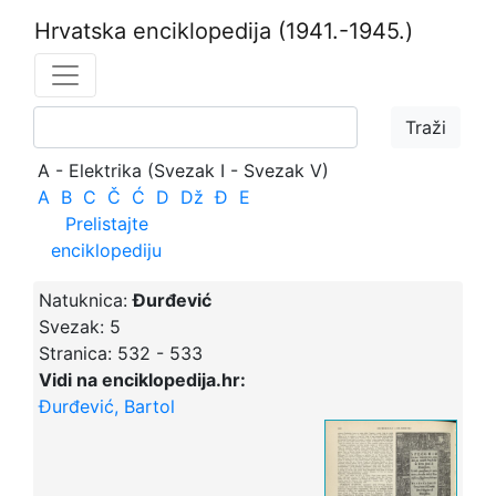
Hrvatska enciklopedija
(1941.-1945.)
A - Elektrika (Svezak I - Svezak V)
A
B
C
Č
Ć
D
Dž
Đ
E
Prelistajte
enciklopediju
Natuknica:
Đurđević
Svezak:
5
Stranica:
532 - 533
Vidi na enciklopedija.hr:
Đurđević, Bartol