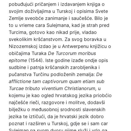
pobuđujući pričanjem i izdavanjem knjiga o
svojim doživljajima u Turskoj i opisima Svete
Zemlje sveobće zanimanje i saučešće. Bilo je
to u vrieme cara Sulejmana, kad je strah pred
Turcima, gotovo kao nikad prije, vladao
svekolikim kršćanstvom. Za svog boravka u
Nizozemskoj izdao je u Antwerpenu knjižicu o
običajima Turaka
De Turcorum moribus
epitome
(1544). Iste godine izađe ondje opis
sudbine i patnja kršćanskih zarobljenika i
pučanstva Turčinu podloženih zemalja:
De
afflictione tam captivorum quam etiam sub
Turcae tributo viventium Christianorum,
u
kojemu je kao ogled hrvatskog jezika priobćio
najčešće rieči, razgovore i molitve, dodavši
bilježku o međusobnoj srodnosti slavenskih
jezika te iztičući, da je hrvatski jezik dobro
poznat i razširen u Turskoj, gdje se i sam car
Sulejman na svom dvoru njime služi i vrlo ga