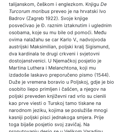
talijanskom, češkom i englezkom. Knjigu
De
Turcorum moribus
preveo je na hrvatski Ivo
Badrov (Zagreb 1922). Svoje knjige
posvećivao je Đ. raznim iztaknutim i uglednim
osobama, koje su mu bile od pomoći. Među
ovima nalažahu se car Karlo V., nadvojvoda
austrijski Maksimilian, poljski kralj Sigismund,
dva kardinala te drugi crkveni i svjetovni
dostojanstvenici. U Njemačkoj posjetio je
Martina Luthera i Melanchtona, koji mu
izdadoše laskavo preporučeno pismo (1544).
Duže je vremena boravio u Poljskoj, gdje je bio
osobito liepo primljen i čašćen, a njegov na
poljski preveden književni rad vrlo su cienili
kao prve viesti o Turskoj tamo tiskane na
narodnom jeziku, kojima se poslužiše mnogi
kasniji poljski pisci jednakoga smjera. Prije
toga bijaše posjetio svoj zavičaj. Na
proputovanju desio se u Velikom Varadinu,