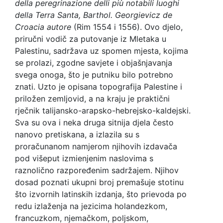
della peregrinazione delli più notabili luoghi
della Terra Santa, Barthol. Georgievicz de
Croacia autore
(Rim 1554 i 1556). Ovo djelo,
priručni vodič za putovanje iz Mletaka u
Palestinu, sadržava uz spomen mjesta, kojima
se prolazi, zgodne savjete i objašnjavanja
svega onoga, što je putniku bilo potrebno
znati. Uzto je opisana topografija Palestine i
priložen zemljovid, a na kraju je praktični
rječnik talijansko-arapsko-hebrejsko-kaldejski.
Sva su ova i neka druga sitnija djela često
nanovo pretiskana, a izlazila su s
proračunanom namjerom njihovih izdavača
pod višeput izmienjenim naslovima s
raznolično razpoređenim sadržajem. Njihov
dosad poznati ukupni broj premašuje stotinu
što izvornih latinskih izdanja, što prievoda po
redu izlaženja na jezicima holandezkom,
francuzkom, njemačkom, poljskom,