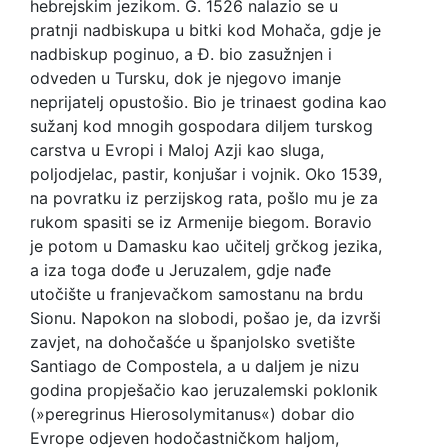
hebrejskim jezikom. G. 1526 nalazio se u
pratnji nadbiskupa u bitki kod Mohača, gdje je
nadbiskup poginuo, a Đ. bio zasužnjen i
odveden u Tursku, dok je njegovo imanje
neprijatelj opustošio. Bio je trinaest godina kao
sužanj kod mnogih gospodara diljem turskog
carstva u Evropi i Maloj Azji kao sluga,
poljodjelac, pastir, konjušar i vojnik. Oko 1539,
na povratku iz perzijskog rata, pošlo mu je za
rukom spasiti se iz Armenije biegom. Boravio
je potom u Damasku kao učitelj grčkog jezika,
a iza toga dođe u Jeruzalem, gdje nađe
utočište u franjevačkom samostanu na brdu
Sionu. Napokon na slobodi, pošao je, da izvrši
zavjet, na dohočašće u španjolsko svetište
Santiago de Compostela, a u daljem je nizu
godina propješačio kao jeruzalemski poklonik
(»peregrinus Hierosolymitanus«) dobar dio
Evrope odjeven hodočastničkom haljom,