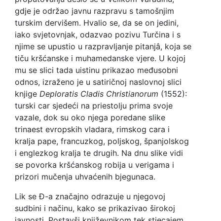
gdje je održao javnu razpravu s tamošnjim
turskim dervišem. Hvalio se, da se on jedini,
iako svjetovnjak, odazvao pozivu Turčina i s
njime se upustio u razpravljanje pitanjâ, koja se
tiču kršćanske i muhamedanske vjere. U kojoj
mu se slici tada uistinu prikazao međusobni
odnos, izraženo je u satiričnoj naslovnoj slici
knjige
Deploratis Cladis Christianorum
(1552):
turski car sjedeći na priestolju prima svoje
vazale, dok su oko njega poredane slike
trinaest evropskih vladara, rimskog cara i
kralja pape, francuzkog, poljskog, španjolskog
i englezkog kralja te drugih. Na dnu slike vidi
se povorka kršćanskog robija u verigama i
prizori mučenja uhvaćenih bjegunaca.
Lik se Đ-a značajno odrazuje u njegovoj
sudbini i načinu, kako se prikazivao širokoj
javnosti. Postavši književnikom tek stjecajem