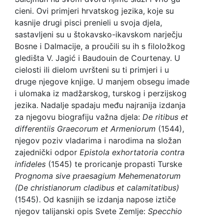
cieni. Ovi primjeri hrvatskog jezika, koje su
kasnije drugi pisci prenieli u svoja djela,
sastavljeni su u štokavsko-ikavskom narječju
Bosne i Dalmacije, a proučili su ih s filoložkog
gledišta V. Jagić i Baudouin de Courtenay. U
cielosti ili dielom uvršteni su ti primjeri i u
druge njegove knjige. U manjem obsegu imade
i ulomaka iz madžarskog, turskog i perzijskog
jezika. Nadalje spadaju među najranija izdanja
za njegovu biografiju važna djela:
De ritibus et
differentiis Graecorum et Armeniorum
(1544),
njegov poziv vladarima i narodima na složan
zajednički odpor
Epistola exhortatoria contra
infideles
(1545) te proricanje propasti Turske
Prognoma sive praesagium Mehemenatorum
(De christianorum cladibus et calamitatibus)
(1545). Od kasnijih se izdanja napose iztiče
njegov talijanski opis Svete Zemlje:
Specchio