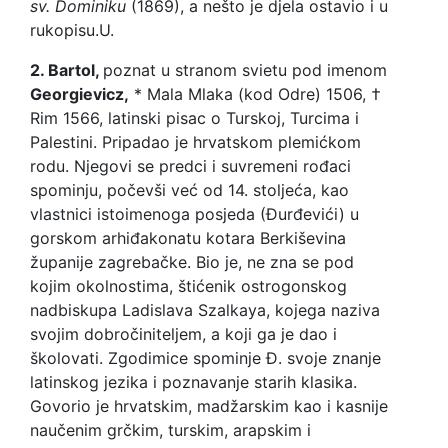
sv. Dominiku
(1869), a nešto je djela ostavio i u
rukopisu.
U.
2. Bartol,
poznat u stranom svietu pod imenom
Georgievicz,
* Mala Mlaka (kod Odre) 1506, †
Rim 1566, latinski pisac o Turskoj, Turcima i
Palestini. Pripadao je hrvatskom plemićkom
rodu. Njegovi se predci i suvremeni rođaci
spominju, počevši već od 14. stoljeća, kao
vlastnici istoimenoga posjeda (Đurđevići) u
gorskom arhiđakonatu kotara Berkiševina
županije zagrebačke. Bio je, ne zna se pod
kojim okolnostima, štićenik ostrogonskog
nadbiskupa Ladislava Szalkaya, kojega naziva
svojim dobročiniteljem, a koji ga je dao i
školovati. Zgodimice spominje Đ. svoje znanje
latinskog jezika i poznavanje starih klasika.
Govorio je hrvatskim, madžarskim kao i kasnije
naučenim grčkim, turskim, arapskim i