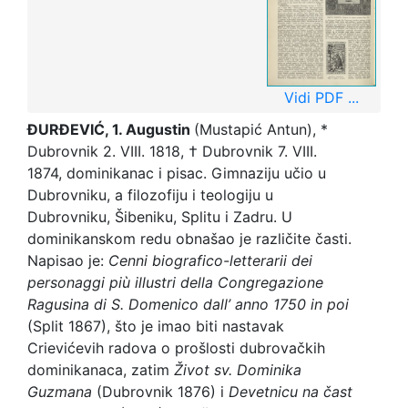
Vidi PDF ...
ĐURĐEVIĆ, 1. Augustin
(Mustapić Antun), *
Dubrovnik 2. VIII. 1818, † Dubrovnik 7. VIII.
1874, dominikanac i pisac. Gimnaziju učio u
Dubrovniku, a filozofiju i teologiju u
Dubrovniku, Šibeniku, Splitu i Zadru. U
dominikanskom redu obnašao je različite časti.
Napisao je:
Cenni biografico-letterarii dei
personaggi più illustri della Congregazione
Ragusina di S. Domenico dall’ anno 1750 in poi
(Split 1867), što je imao biti nastavak
Crievićevih radova o prošlosti dubrovačkih
dominikanaca, zatim
Život sv. Dominika
Guzmana
(Dubrovnik 1876) i
Devetnicu na čast