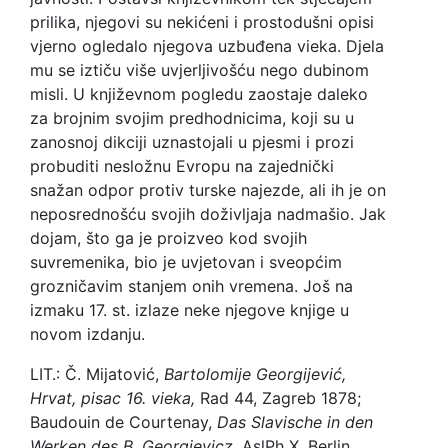
prilika, njegovi su nekićeni i prostodušni opisi
vjerno ogledalo njegova uzbuđena vieka. Djela
mu se iztiču više uvjerljivošću nego dubinom
misli. U književnom pogledu zaostaje daleko
za brojnim svojim predhodnicima, koji su u
zanosnoj dikciji uznastojali u pjesmi i prozi
probuditi nesložnu Evropu na zajednički
snažan odpor protiv turske najezde, ali ih je on
neposrednošću svojih doživljaja nadmašio. Jak
dojam, što ga je proizveo kod svojih
suvremenika, bio je uvjetovan i sveopćim
grozničavim stanjem onih vremena. Još na
izmaku 17. st. izlaze neke njegove knjige u
novom izdanju.
LIT.: Č. Mijatović,
Bartolomije Georgijević,
Hrvat, pisac 16. vieka,
Rad 44, Zagreb 1878;
Baudouin de Courtenay,
Das Slavische in den
Werken des B. Georgievicz,
AslPh X, Berlin