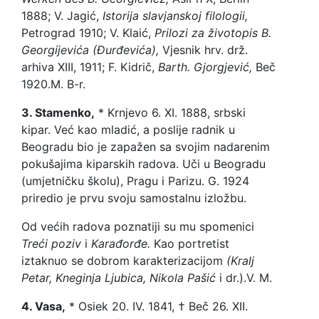
1888; V. Jagić,
Istorija slavjanskoj filologii,
Petrograd 1910; V. Klaić,
Prilozi za životopis B.
Georgijevića (Đurđevića),
Vjesnik hrv. drž.
arhiva XIII, 1911; F. Kidrič,
Barth. Gjorgjević,
Beč
1920.
M. B-r.
3. Stamenko,
* Krnjevo 6. XI. 1888, srbski
kipar. Već kao mladić, a poslije radnik u
Beogradu bio je zapažen sa svojim nadarenim
pokušajima kiparskih radova. Uči u Beogradu
(umjetničku školu), Pragu i Parizu. G. 1924
priredio je prvu svoju samostalnu izložbu.
Od većih radova poznatiji su mu spomenici
Treći poziv
i
Karađorđe.
Kao portretist
iztaknuo se dobrom karakterizacijom
(Kralj
Petar, Kneginja Ljubica, Nikola Pašić
i dr.).
V. M.
4. Vasa,
* Osiek 20. IV. 1841, † Beč 26. XII.