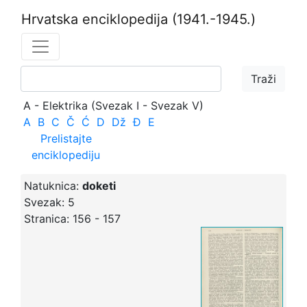
Hrvatska enciklopedija
(1941.-1945.)
A - Elektrika (Svezak I - Svezak V)
A
B
C
Č
Ć
D
Dž
Đ
E
Prelistajte
enciklopediju
Natuknica:
doketi
Svezak:
5
Stranica:
156 - 157