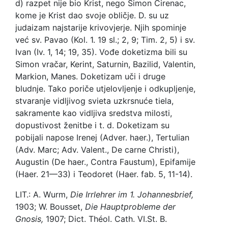
d) razpet nije bio Krist, nego Simon Cirenac,
kome je Krist dao svoje obličje. D. su uz
judaizam najstarije krivovjerje. Njih spominje
već sv. Pavao (Kol. 1. 19 sl.; 2, 9; Tim. 2, 5) i sv.
Ivan (Iv. 1, 14; 19, 35). Vođe doketizma bili su
Simon vračar, Kerint, Saturnin, Bazilid, Valentin,
Markion, Manes. Doketizam uči i druge
bludnje. Tako poriče utjelovljenje i odkupljenje,
stvaranje vidljivog svieta uzkrsnuće tiela,
sakramente kao vidljiva sredstva milosti,
dopustivost ženitbe i t. d. Doketizam su
pobijali napose Irenej (Adver. haer.), Tertulian
(Adv. Marc; Adv. Valent., De carne Christi),
Augustin (De haer., Contra Faustum), Epifamije
(Haer. 21—33) i Teodoret (Haer. fab. 5, 11-14).
LIT.: A. Wurm,
Die Irrlehrer im 1. Johannesbrief,
1903; W. Bousset,
Die Hauptprobleme der
Gnosis,
1907; Dict. Théol. Cath. VI.
St. B.