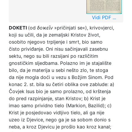
Vidi PDF ...
DOKETI
(od
δοϰεῖν
»pričinjati se«), krivovjerci,
koji su učili, da je zemaljski Kristov život,
osobito njegovo trpljenje i smrt, bio samo
čisto priviđanje. Oni nisu sačinjavali zasebnu
sektu, nego su bili razsijani po različitim
gnostičkim sljedbama. Polazno im je stajalište
bilo, da je materija u sebi nešto zlo, te stoga
da nije mogla doći u vezu s Božjim Sinom. Pod
konac 2. st. bila su četiri oblika ove zablude: a)
Čovjek Isus bio je samo prolazno, od krštenja
do pred razpinjanje, stan Kristov; b) Krist je
imao samo prividno tielo (Markion, Bazilid); c)
Krist je posjedovao vidljivo tielo, ali ga nije
uzeo iz Djevice, nego ga je sa sobom donio s
neba, a kroz Djevicu je prošlo kao kroz kanal;