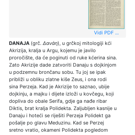
Vidi PDF ...
DANAJA
(grč.
Δανάη
), u grčkoj mitologiji kći
Akrizija, kralja u Argu, kojemu je javilo
proročište, da će poginuti od ruke kćerina sina.
Zato Akrizije dade zatvoriti Danaju s dojkinjom
u podzemnu brončanu sobu. Tu joj se ipak
približi u obliku zlatne kiše Zeus, i ona rodi
sina Perzeja. Kad je Akrizije to saznao, ubije
dojkinju, a majku i dijete izloži u kovčegu, koji
dopliva do obale Serifa, gdje ga nađe ribar
Diktis, brat kralja Polidekta. Zaljubljen kasnije u
Danaju i hoteći se riješiti Perzeja Polidekt ga
pošalje po glavu Meduzinu. Kad se Perzej
sretno vratio, okameni Polidekta pogledom