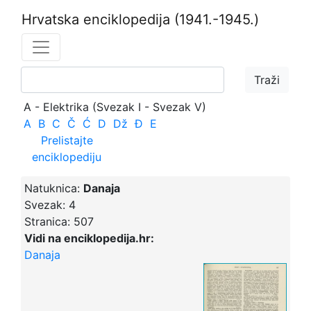
Hrvatska enciklopedija
(1941.-1945.)
A - Elektrika (Svezak I - Svezak V)
A
B
C
Č
Ć
D
Dž
Đ
E
Prelistajte
enciklopediju
Natuknica:
Danaja
Svezak:
4
Stranica:
507
Vidi na enciklopedija.hr:
Danaja