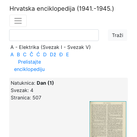
Hrvatska enciklopedija
(1941.-1945.)
A - Elektrika (Svezak I - Svezak V)
A
B
C
Č
Ć
D
Dž
Đ
E
Prelistajte
enciklopediju
Natuknica:
Dan (1)
Svezak:
4
Stranica:
507