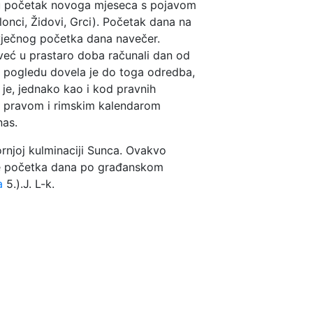
naju početak novoga mjeseca s pojavom
onci, Židovi, Grci). Početak dana na
ovječnog početka dana navečer.
u već u prastaro doba računali dan od
om pogledu dovela je do toga odredba,
a je, jednako kao i kod pravnih
kim pravom i rimskim kalendarom
nas.
rnjoj kulminaciji Sunca. Ovakvo
nje početka dana po građanskom
a
5.).
J. L-k.