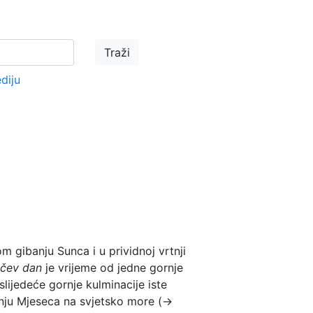
ediju
 gibanju Sunca i u prividnoj vrtnji
nčev dan
je vrijeme od jedne gornje
slijedeće gornje kulminacije iste
vanju Mjeseca na svjetsko more (→