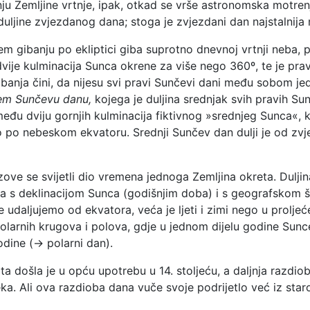
ju Zemljine vrtnje, ipak, otkad se vrše astronomska motren
uljine zvjezdanog dana; stoga je zvjezdani dan najstalnija
 gibanju po ekliptici giba suprotno dnevnoj vrtnji neba,
vije kulminacija Sunca okrene za više nego 360º, te je pra
anja čini, da nijesu svi pravi Sunčevi dani među sobom jedn
em Sunčevu danu,
kojega je duljina srednjak svih pravih Su
đu dviju gornjih kulminacija fiktivnog »srednjeg Sunca«, k
iko po nebeskom ekvatoru. Srednji Sunčev dan dulji je od z
ove se svijetli dio vremena jednoga Zemljina okreta. Dulji
ja s deklinacijom Sunca (godišnjim doba) i s geografskom š
e udaljujemo od ekvatora, veća je ljeti i zimi nego u proljeće
 polarnih krugova i polova, gdje u jednom dijelu godine Sunce
odine (→ polarni dan).
a došla je u opću upotrebu u 14. stoljeću, a daljnja razdio
ka. Ali ova razdioba dana vuče svoje podrijetlo već iz star