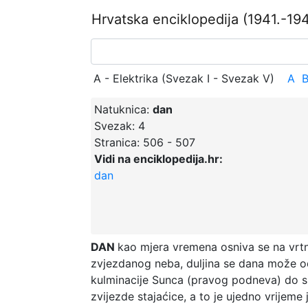
Hrvatska enciklopedija
(1941.-194
A - Elektrika (Svezak I - Svezak V)
A
Natuknica:
dan
Svezak:
4
Stranica:
506 - 507
Vidi na enciklopedija.hr:
dan
DAN
kao mjera vremena osniva se na vrtnj
zvjezdanog neba, duljina se dana može odr
kulminacije Sunca (pravog podneva) do s
zvijezde stajaćice, a to je ujedno vrijem