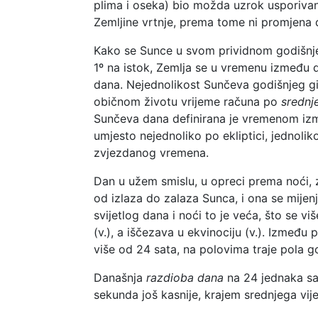
plima i oseka) bio možda uzrok usporivan
Zemljine vrtnje, prema tome ni promjena d
Kako se Sunce u svom prividnom godišnjem
1º na istok, Zemlja se u vremenu između d
dana. Nejednolikost Sunčeva godišnjeg gib
običnom životu vrijeme računa po
srednj
Sunčeva dana definirana je vremenom izme
umjesto nejednoliko po ekliptici, jednol
zvjezdanog vremena.
Dan u užem smislu, u opreci prema noći, z
od izlaza do zalaza Sunca, i ona se mijen
svijetlog dana i noći to je veća, što se viš
(v.), a iščezava u ekvinociju (v.). Između
više od 24 sata, na polovima traje pola g
Današnja
razdioba dana
na 24 jednaka sat
sekunda još kasnije, krajem srednjega vije