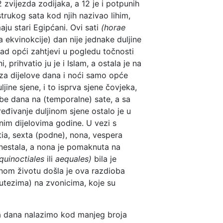
2 zvijezda zodijaka, a 12 je i potpunih
strukog sata kod njih nazivao lihim,
aju stari Egipćani. Ovi sati
(horae
 ekvinokcije) dan nije jednake duljine
kad opći zahtjevi u pogledu točnosti
, prihvatio ju je i Islam, a ostala je na
i za dijelove dana i noći samo opće
ine sjene, i to isprva sjene čovjeka,
be dana na (temporalne) sate, a sa
eđivanje duljinom sjene ostalo je u
inim dijelovima godine. U vezi s
ia, sexta (podne), nona, vespera
a nestala, a nona je pomaknuta na
quinoctiales
ili
aequales)
bila je
vnom životu došla je ova razdioba
utezima) na zvonicima, koje su
ka dana nalazimo kod manjeg broja