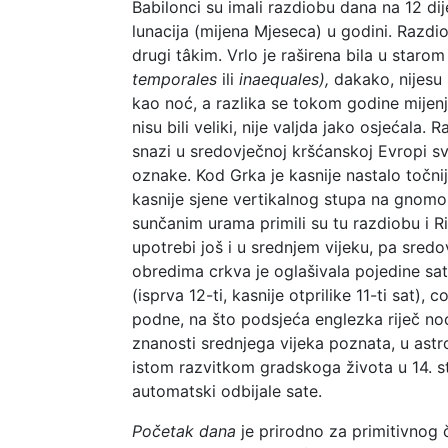
Babilonci su imali razdiobu dana na 12 dij
lunacija (mijena Mjeseca) u godini. Razdiob
drugi tâkim. Vrlo je raširena bila u starom
temporales
ili
inaequales),
dakako, nijesu 
kao noć, a razlika se tokom godine mijenj
nisu bili veliki, nije valjda jako osjećala.
snazi u sredovječnoj kršćanskoj Evropi sve
oznake. Kod Grka je kasnije nastalo točni
kasnije sjene vertikalnog stupa na gnomo
sunčanim urama primili su tu razdiobu i R
upotrebi još i u srednjem vijeku, pa sredo
obredima crkva je oglašivala pojedine sa
(isprva 12-ti, kasnije otprilike 11-ti sat
podne, na što podsjeća englezka riječ n
znanosti srednjega vijeka poznata, u astr
istom razvitkom gradskoga života u 14. s
automatski odbijale sate.
Početak dana
je prirodno za primitivnog 