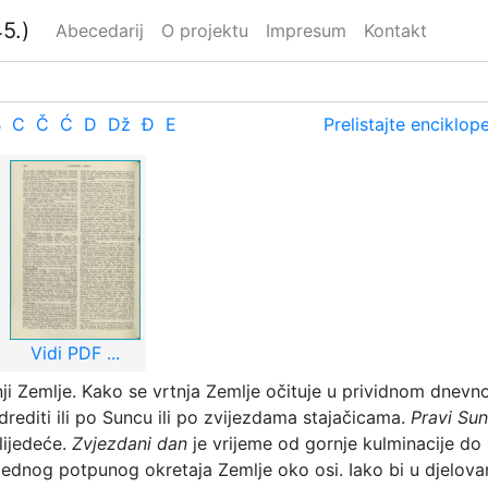
5.)
Abecedarij
O projektu
Impresum
Kontakt
B
C
Č
Ć
D
Dž
Đ
E
Prelistajte enciklop
Vidi PDF ...
i Zemlje. Kako se vrtnja Zemlje očituje u prividnom dnevnom
editi ili po Suncu ili po zvijezdama stajačicama.
Pravi Su
lijedeće.
Zvjezdani dan
je vrijeme od gornje kulminacije do 
e jednog potpunog okretaja Zemlje oko osi. Iako bi u djelo