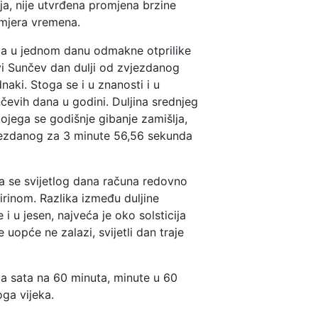
ja, nije utvrđena promjena brzine
 mjera vremena.
 pa u jednom danu odmakne otprilike
vi Sunčev dan dulji od zvjezdanog
aki. Stoga se i u znanosti i u
nčevih dana u godini. Duljina srednjeg
ojega se godišnje gibanje zamišlja,
vjezdanog za 3 minute 56,56 sekunda
na se svijetlog dana računa redovno
irinom. Razlika između duljine
 i u jesen, najveća je oko solsticija
 uopće ne zalazi, svijetli dan traje
ba sata na 60 minuta, minute u 60
oga vijeka.