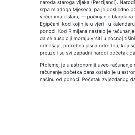
naroda staroga vijeka (Perzijanci). Naro
srpa mladoga Mjeseca, pa je dosljedno po
večer ima i Islam, — počinjanje blagdana
Egipćani, kod kojih je u vjeri i u kalenda
ponoći. Kod Rimljana nastalo je računanj
da se auspiciji moraju vršiti u noćnoj tiši
odnošaja, potrebna jasna odredba, koji se
preuzeli su svi zapadni narodi početak dan
Ptolemej je u astronomiji uveo računanje
računanje početka dana ostalo je u astro
načinu od ponoći. Početak zvjezdanog dan