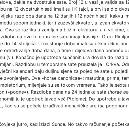
elova, dakle na dvostruke sate. Broj 12 u vezi je valjda sa 1
u na 12 dvostrukih sati imali su i Kitajci, a prvi se dio dvo
 vijeku razdioba dana na 12 danjih i 12 noćnih sati, kakvu im
među sobom jednaki, jer (izuzevši ekvator, a izvan ekvatora
a. Ova se razlika u zemljama bližim ekvatoru, a u vrijeme, 
 Razdiobu na ove temporalne sate imaju kasnije i Grci i Rimljani
 do 14. stoljeća. U najstarije doba imali su i Grci i Rimljan
je određivanje doba dana, a time i dijelova dana pomoću dulj
nu (v.). Konačno je upotreba sunčanih ura dovela do razdio
imljani. Razdiobu u temporalne sate preuzela je i Crkva. Odr
vječni kalendari daju duljinu sjene za pojedine sate u pojed
te zvonjenjem. Ove »horae canonicae«: matutina, prima, tert
), completorium, mijenjale su se tokom vremena. Tako je sext
oon (»podne«). Razdioba dana na 24 jednaka sata
(horae ae
onomiji ju je upotrebljavao već Ptolemej. Do upotrebe u ja
t., kad su se počele izrađivati mehaničke ure (sa pogonom 
čovjeka jutro, kad izlazi Sunce. No takvo računanje počet