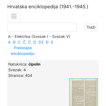
Hrvatska enciklopedija
(1941.-1945.)
A - Elektrika (Svezak I - Svezak V)
A
B
C
Č
Ć
D
Dž
Đ
E
Prelistajte
enciklopediju
Natuknica:
ćipolin
Svezak:
4
Stranica:
404