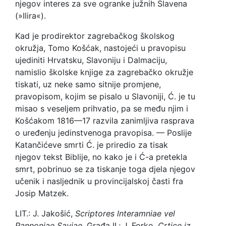
njegov interes za sve ogranke južnih Slavena
(»Ilira«).
Kad je prodirektor zagrebačkog školskog
okružja, Tomo Košćak, nastojeći u pravopisu
ujediniti Hrvatsku, Slavoniju i Dalmaciju,
namislio školske knjige za zagrebačko okružje
tiskati, uz neke samo sitnije promjene,
pravopisom, kojim se pisalo u Slavoniji, Ć. je tu
misao s veseljem prihvatio, pa se među njim i
Košćakom 1816—17 razvila zanimljiva rasprava
o uređenju jedinstvenoga pravopisa. — Poslije
Katančićeve smrti Ć. je priredio za tisak
njegov tekst Biblije, no kako je i Ć-a pretekla
smrt, pobrinuo se za tiskanje toga djela njegov
učenik i nasljednik u provincijalskoj časti fra
Josip Matzek.
LIT.: J. Jakošić,
Scriptores lnteramniae vel
Pannoniae Saviae,
Građa II.; J. Forko,
Crtice iz