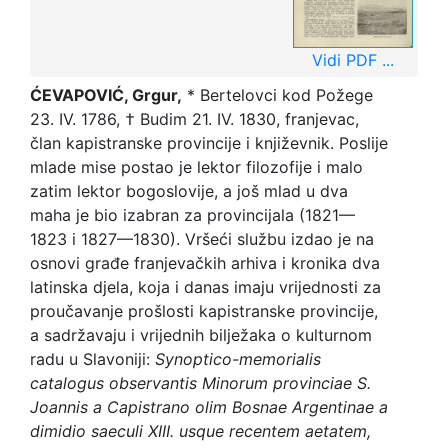
Vidi PDF ...
ĆEVAPOVIĆ, Grgur,
* Bertelovci kod Požege
23. IV. 1786, † Budim 21. IV. 1830, franjevac,
član kapistranske provincije i književnik. Poslije
mlade mise postao je lektor filozofije i malo
zatim lektor bogoslovije, a još mlad u dva
maha je bio izabran za provincijala (1821—
1823 i 1827—1830). Vršeći službu izdao je na
osnovi građe franjevačkih arhiva i kronika dva
latinska djela, koja i danas imaju vrijednosti za
proučavanje prošlosti kapistranske provincije,
a sadržavaju i vrijednih bilježaka o kulturnom
radu u Slavoniji:
Synoptico-memorialis
catalogus observantis Minorum provinciae S.
Joannis a Capistrano olim Bosnae Argentinae a
dimidio saeculi XIII. usque recentem aetatem,