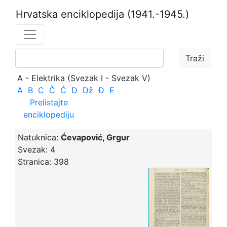
Hrvatska enciklopedija
(1941.-1945.)
A - Elektrika (Svezak I - Svezak V)
A
B
C
Č
Ć
D
Dž
Đ
E
Prelistajte
enciklopediju
Natuknica:
Ćevapović, Grgur
Svezak:
4
Stranica:
398