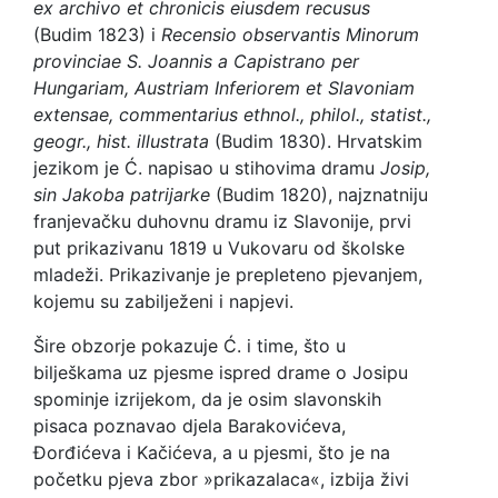
ex archivo et chronicis eiusdem recusus
(Budim 1823) i
Recensio observantis Minorum
provinciae S. Joannis a Capistrano per
Hungariam, Austriam Inferiorem et Slavoniam
extensae, commentarius ethnol., philol., statist.,
geogr., hist. illustrata
(Budim 1830). Hrvatskim
jezikom je Ć. napisao u stihovima dramu
Josip,
sin Jakoba patrijarke
(Budim 1820), najznatniju
franjevačku duhovnu dramu iz Slavonije, prvi
put prikazivanu 1819 u Vukovaru od školske
mladeži. Prikazivanje je prepleteno pjevanjem,
kojemu su zabilježeni i napjevi.
Šire obzorje pokazuje Ć. i time, što u
bilješkama uz pjesme ispred drame o Josipu
spominje izrijekom, da je osim slavonskih
pisaca poznavao djela Barakovićeva,
Đorđićeva i Kačićeva, a u pjesmi, što je na
početku pjeva zbor »prikazalaca«, izbija živi