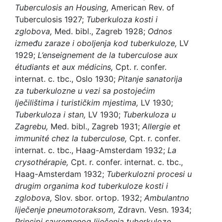
Tuberculosis an Housing,
American Rev. of
Tuberculosis 1927;
Tuberkuloza kosti i
zglobova,
Med. bibl., Zagreb 1928;
Odnos
između zaraze i oboljenja kod tuberkuloze,
LV
1929;
L’enseignement de la tuberculose aux
étudiants et aux médicins,
Cpt. r. confer.
internat. c. tbc., Oslo 1930;
Pitanje sanatorija
za tuberkulozne u vezi sa postojećim
lječilištima i turističkim mjestima,
LV 1930;
Tuberkuloza i stan,
LV 1930;
Tuberkuloza u
Zagrebu,
Med. bibl., Zagreb 1931;
Allergie et
immunité chez la tuberculose,
Cpt. r. confer.
internat. c. tbc., Haag-Amsterdam 1932;
La
crysothérapie,
Cpt. r. confer. internat. c. tbc.,
Haag-Amsterdam 1932;
Tuberkulozni procesi u
drugim organima kod tuberkuloze kosti i
zglobova,
Slov. sbor. ortop. 1932;
Ambulantno
liječenje pneumotoraksom,
Zdravn. Vesn. 1934;
Principi savremenog liječenja tuberkuloze,