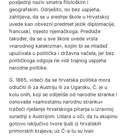
posljednji naziv smatra filološkim i
geografskim. Odrješito, no bez uspjeha,
zahtijeva, da se u srednje škole u Hrvatskoj
uvede kao obvezni predmet jezik diplomacije,
francuski, mjesto njemačkoga. Predlaže
također, da se u sve škole uvede vrsta
»narodnog katekizma«, kojim bi se mladež
upućivala u politička i državna načela, jer bez
političkoga odgoja ne vidi trajnog uspjeha
narodne politike.
G. 1865, videći da se hrvatska politika mora
odlučiti ili za Austriju ili za Ugarsku, Ć. je u
kolu onih, koji se odijeliše od narodne stranke i
osnovaše »samostalnu narodnu stranku«
tražeći riješenje hrvatskoga pitanja u izravnoj
suradnji s Austrijom. Udara u oči, da tu skupinu
gotovo isključivo tvore ljudi iz hrvatskih
primorskih krajeva; uz Ć-a tu su Ivan