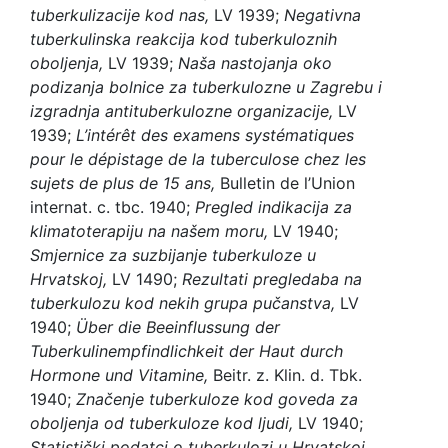
tuberkulizacije kod nas,
LV 1939;
Negativna
tuberkulinska reakcija kod tuberkuloznih
oboljenja,
LV 1939;
Naša nastojanja oko
podizanja bolnice za tuberkulozne u Zagrebu i
izgradnja antituberkulozne organizacije,
LV
1939;
L’intérêt des examens systématiques
pour le dépistage de la tuberculose chez les
sujets de plus de 15 ans,
Bulletin de l’Union
internat. c. tbc. 1940;
Pregled indikacija za
klimatoterapiju na našem moru,
LV 1940;
Smjernice za suzbijanje tuberkuloze u
Hrvatskoj,
LV 1490;
Rezultati pregledaba na
tuberkulozu kod nekih grupa pučanstva,
LV
1940;
Über die Beeinflussung der
Tuberkulinempfindlichkeit der Haut durch
Hormone und Vitamine,
Beitr. z. Klin. d. Tbk.
1940;
Značenje tuberkuloze kod goveda za
oboljenja od tuberkuloze kod ljudi,
LV 1940;
Statistički podatci o tuberkulozi u Hrvatskoj,