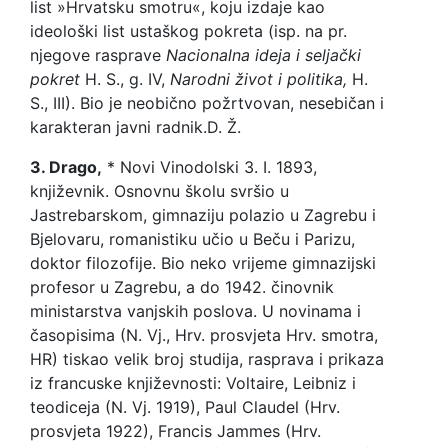
list »Hrvatsku smotru«, koju izdaje kao
ideološki list ustaškog pokreta (isp. na pr.
njegove rasprave
Nacionalna ideja i seljački
pokret
H. S., g. IV,
Narodni život i politika,
H.
S., III). Bio je neobično požrtvovan, nesebičan i
karakteran javni radnik.
D. Ž.
3. Drago,
* Novi Vinodolski 3. I. 1893,
književnik. Osnovnu školu svršio u
Jastrebarskom, gimnaziju polazio u Zagrebu i
Bjelovaru, romanistiku učio u Beču i Parizu,
doktor filozofije. Bio neko vrijeme gimnazijski
profesor u Zagrebu, a do 1942. činovnik
ministarstva vanjskih poslova. U novinama i
časopisima (N. Vj., Hrv. prosvjeta Hrv. smotra,
HR) tiskao velik broj studija, rasprava i prikaza
iz francuske književnosti: Voltaire, Leibniz i
teodiceja (N. Vj. 1919), Paul Claudel (Hrv.
prosvjeta 1922), Francis Jammes (Hrv.