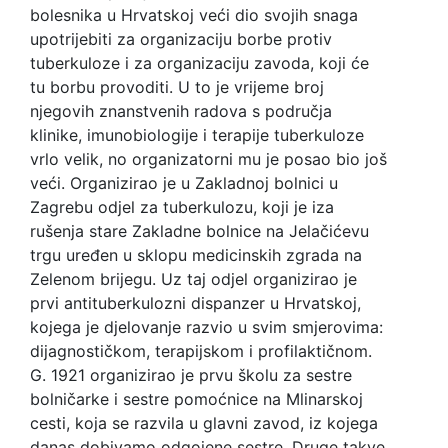
bolesnika u Hrvatskoj veći dio svojih snaga
upotrijebiti za organizaciju borbe protiv
tuberkuloze i za organizaciju zavoda, koji će
tu borbu provoditi. U to je vrijeme broj
njegovih znanstvenih radova s područja
klinike, imunobiologije i terapije tuberkuloze
vrlo velik, no organizatorni mu je posao bio još
veći. Organizirao je u Zakladnoj bolnici u
Zagrebu odjel za tuberkulozu, koji je iza
rušenja stare Zakladne bolnice na Jelačićevu
trgu uređen u sklopu medicinskih zgrada na
Zelenom brijegu. Uz taj odjel organizirao je
prvi antituberkulozni dispanzer u Hrvatskoj,
kojega je djelovanje razvio u svim smjerovima:
dijagnostičkom, terapijskom i profilaktičnom.
G. 1921 organizirao je prvu školu za sestre
bolničarke i sestre pomoćnice na Mlinarskoj
cesti, koja se razvila u glavni zavod, iz kojega
danas dobivamo odgojene sestre. Druge takve