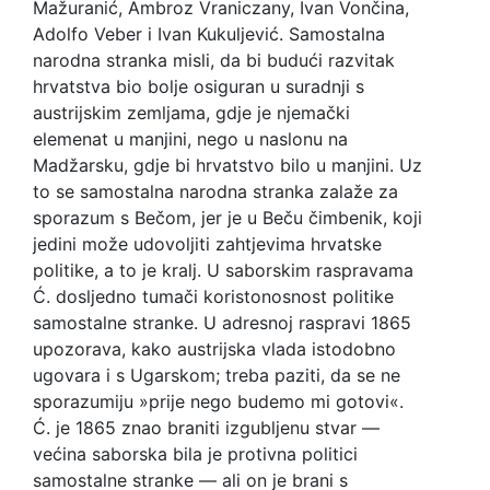
Mažuranić, Ambroz Vraniczany, Ivan Vončina,
Adolfo Veber i Ivan Kukuljević. Samostalna
narodna stranka misli, da bi budući razvitak
hrvatstva bio bolje osiguran u suradnji s
austrijskim zemljama, gdje je njemački
elemenat u manjini, nego u naslonu na
Madžarsku, gdje bi hrvatstvo bilo u manjini. Uz
to se samostalna narodna stranka zalaže za
sporazum s Bečom, jer je u Beču čimbenik, koji
jedini može udovoljiti zahtjevima hrvatske
politike, a to je kralj. U saborskim raspravama
Ć. dosljedno tumači koristonosnost politike
samostalne stranke. U adresnoj raspravi 1865
upozorava, kako austrijska vlada istodobno
ugovara i s Ugarskom; treba paziti, da se ne
sporazumiju »prije nego budemo mi gotovi«.
Ć. je 1865 znao braniti izgubljenu stvar —
većina saborska bila je protivna politici
samostalne stranke — ali on je brani s