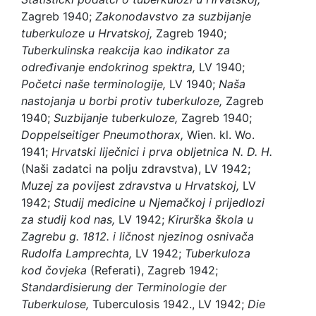
Zagreb 1940;
Zakonodavstvo za suzbijanje
tuberkuloze u Hrvatskoj,
Zagreb 1940;
Tuberkulinska reakcija kao indikator za
određivanje endokrinog spektra,
LV 1940;
Početci naše terminologije,
LV 1940;
Naša
nastojanja u borbi protiv tuberkuloze,
Zagreb
1940;
Suzbijanje tuberkuloze,
Zagreb 1940;
Doppelseitiger Pneumothorax,
Wien. kl. Wo.
1941;
Hrvatski liječnici i prva obljetnica N. D. H.
(Naši zadatci na polju zdravstva), LV 1942;
Muzej za povijest zdravstva u Hrvatskoj,
LV
1942;
Studij medicine u Njemačkoj i prijedlozi
za studij kod nas,
LV 1942;
Kirurška škola u
Zagrebu g. 1812. i ličnost njezinog osnivača
Rudolfa Lamprechta,
LV 1942;
Tuberkuloza
kod čovjeka
(Referati), Zagreb 1942;
Standardisierung der Terminologie der
Tuberkulose,
Tuberculosis 1942., LV 1942;
Die