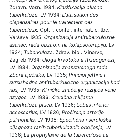
Zdravn. Vesn. 1934;
Klasifikacija plućne
tuberkuloze,
LV 1934;
L’utilisation des
dispensaires pour le traitement des
tuberculeux,
Cpt. r. confer. internat. c. tbc.,
Varšava 1935;
Organizacija antituberkulozne
asanac. rada obzirom na kolapsoterapiju,
LV
1934;
Tuberkuloza,
Zdrav. bibl. Minerve,
Zagreb 1934;
Uloga krvotoka u ftizeogenezi,
LV 1934;
Organizacija znanstvenoga rada
Zbora liječnika,
LV 1935;
Principi jeftine i
svrsishodne antituberkulozne organizacije kod
nas,
LV 1935;
Kliničko značenje režnjića vene
azygos,
LV 1936;
Kronična milijarna
tuberkuloza pluća,
LV 1936;
Lobus inferior
accessorius,
LV 1936;
Proširenje arterije
pulmonalis,
LV 1936;
Specifična i serološka
dijagnoza ranih tuberkuloznih oboljenja,
LV
1936;
La prophylaxie de la tuberculose au