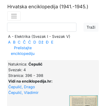
Hrvatska enciklopedija
(1941.-1945.)
A - Elektrika (Svezak I - Svezak V)
A
B
C
Č
Ć
D
Dž
Đ
E
Prelistajte
enciklopediju
Natuknica:
Ćepulić
Svezak:
4
Stranica:
396 - 398
Vidi na enciklopedija.hr:
Ćepulić, Drago
Ćepulić, Vladimir