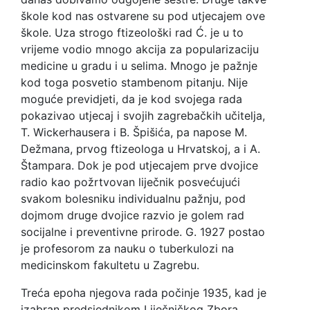
škole kod nas ostvarene su pod utjecajem ove
škole. Uza strogo ftizeološki rad Ć. je u to
vrijeme vodio mnogo akcija za popularizaciju
medicine u gradu i u selima. Mnogo je pažnje
kod toga posvetio stambenom pitanju. Nije
moguće previdjeti, da je kod svojega rada
pokazivao utjecaj i svojih zagrebačkih učitelja,
T. Wickerhausera i B. Špišića, pa napose M.
Dežmana, prvog ftizeologa u Hrvatskoj, a i A.
Štampara. Dok je pod utjecajem prve dvojice
radio kao požrtvovan liječnik posvećujući
svakom bolesniku individualnu pažnju, pod
dojmom druge dvojice razvio je golem rad
socijalne i preventivne prirode. G. 1927 postao
je profesorom za nauku o tuberkulozi na
medicinskom fakultetu u Zagrebu.
Treća epoha njegova rada počinje 1935, kad je
izabran predsjednikom Liječničkog Zbora.