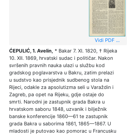
Vidi PDF ...
ĆEPULIĆ, 1. Avelin,
* Bakar 7. XI. 1820, † Rijeka
10. XII. 1869, hrvatski sudac i političar. Nakon
svršenih pravnih nauka ulazi u službu kod
gradskog poglavarstva u Bakru, zatim prelazi
u sudstvo kao prisjednik sudbenog stola na
Rijeci, odakle za apsolutizma seli u Varaždin i
Zagreb, pa opet na Rijeku, gdje ostaje do
smrti. Narodni je zastupnik grada Bakra u
hrvatskom saboru 1848, uzvanik i bilježnik
banske konferencije 1860—61 te zastupnik
grada Bakra u saborima 1861, 1865—1867. U
mladosti je putovao kao pomorac u Francusku