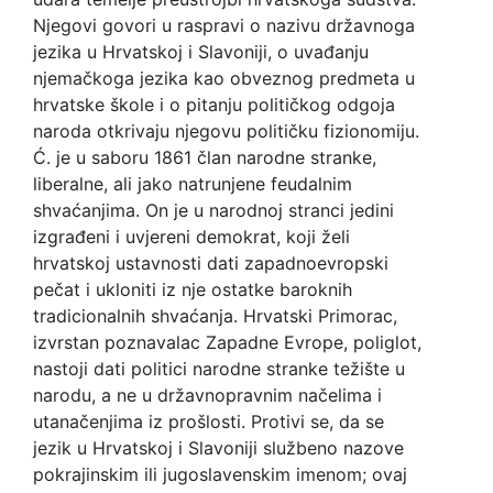
Njegovi govori u raspravi o nazivu državnoga
jezika u Hrvatskoj i Slavoniji, o uvađanju
njemačkoga jezika kao obveznog predmeta u
hrvatske škole i o pitanju političkog odgoja
naroda otkrivaju njegovu političku fizionomiju.
Ć. je u saboru 1861 član narodne stranke,
liberalne, ali jako natrunjene feudalnim
shvaćanjima. On je u narodnoj stranci jedini
izgrađeni i uvjereni demokrat, koji želi
hrvatskoj ustavnosti dati zapadnoevropski
pečat i ukloniti iz nje ostatke baroknih
tradicionalnih shvaćanja. Hrvatski Primorac,
izvrstan poznavalac Zapadne Evrope, poliglot,
nastoji dati politici narodne stranke težište u
narodu, a ne u državnopravnim načelima i
utanačenjima iz prošlosti. Protivi se, da se
jezik u Hrvatskoj i Slavoniji službeno nazove
pokrajinskim ili jugoslavenskim imenom; ovaj