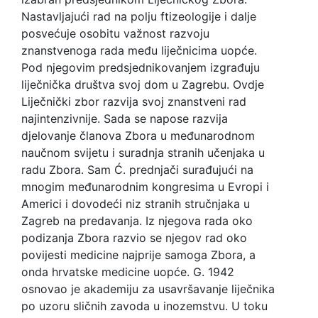
Nastavljajući rad na polju ftizeologije i dalje
posvećuje osobitu važnost razvoju
znanstvenoga rada među liječnicima uopće.
Pod njegovim predsjednikovanjem izgrađuju
liječnička društva svoj dom u Zagrebu. Ovdje
Liječnički zbor razvija svoj znanstveni rad
najintenzivnije. Sada se napose razvija
djelovanje članova Zbora u međunarodnom
naučnom svijetu i suradnja stranih učenjaka u
radu Zbora. Sam Ć. prednjači surađujući na
mnogim međunarodnim kongresima u Evropi i
Americi i dovodeći niz stranih stručnjaka u
Zagreb na predavanja. Iz njegova rada oko
podizanja Zbora razvio se njegov rad oko
povijesti medicine najprije samoga Zbora, a
onda hrvatske medicine uopće. G. 1942
osnovao je akademiju za usavršavanje liječnika
po uzoru sličnih zavoda u inozemstvu. U toku