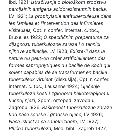
Ibd. 1921;
Istraživanja o biološkom srodstvu
parcijalnih antigena acidorezistentnih bacila,
LV 1921;
La prophylaxie antituberculeuse dans
les familles et l’intervention des infirmières
visiteuses,
Cpt. r. confer. internat. c. tbc.,
Bruxelles 1922;
O
specifičnim preparatima za
dijagnozu tuberkulozne zaraze i o tehnici
njihove aplikacije,
LV 1923;
Existe-il dans la
nature ou peut-on créer artificiellement des
formes saprophytiques du bacille de Koch qui
soient capables de se transformer en bacille
tuberculeux virulent
(diskusija), Cpt. r. confer.
internat. c. tbc., Lausanne 1924;
Liječenje
tuberkuloze kosti i zglobova helioterapijom u
kućnoj njezi,
Spom. ortoped. zavoda u
Zagrebu 1926;
Raširenost tuberkulozne zaraze
kod naše seoske i gradske djece,
LV 1926;
Naša iskustva sa sanokrizinom,
LV 1927;
Plućna tuberkuloza,
Med. bibl., Zagreb 1927;