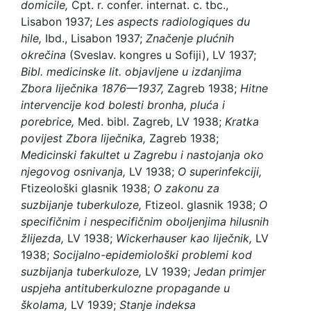
domicile,
Cpt. r. confer. internat. c. tbc.,
Lisabon 1937;
Les aspects radiologiques du
hile,
Ibd., Lisabon 1937;
Značenje plućnih
okrečina
(Sveslav. kongres u Sofiji), LV 1937;
Bibl. medicinske lit. objavljene u izdanjima
Zbora liječnika 1876—1937,
Zagreb 1938;
Hitne
intervencije kod bolesti bronha, pluća i
porebrice,
Med. bibl. Zagreb, LV 1938;
Kratka
povijest Zbora liječnika,
Zagreb 1938;
Medicinski fakultet u Zagrebu i nastojanja oko
njegovog osnivanja,
LV 1938;
O superinfekciji,
Ftizeološki glasnik 1938;
O zakonu za
suzbijanje tuberkuloze,
Ftizeol. glasnik 1938;
O
specifičnim i nespecifičnim oboljenjima hilusnih
žlijezda,
LV 1938;
Wickerhauser kao liječnik,
LV
1938;
Socijalno-epidemiološki problemi kod
suzbijanja tuberkuloze,
LV 1939;
Jedan primjer
uspjeha antituberkulozne propagande u
školama,
LV 1939;
Stanje indeksa