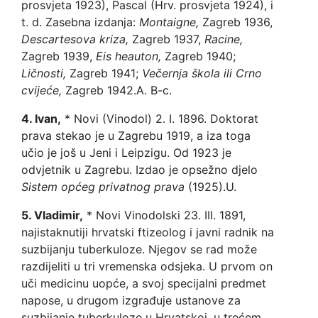
prosvjeta 1923), Pascal (Hrv. prosvjeta 1924), i
t. d. Zasebna izdanja:
Montaigne,
Zagreb 1936,
Descartesova kriza,
Zagreb 1937,
Racine,
Zagreb 1939,
Eis heauton,
Zagreb 1940;
Ličnosti,
Zagreb 1941;
Večernja škola ili Crno
cvijeće,
Zagreb 1942.
A. B-c.
4. Ivan,
* Novi (Vinodol) 2. I. 1896. Doktorat
prava stekao je u Zagrebu 1919, a iza toga
učio je još u Jeni i Leipzigu. Od 1923 je
odvjetnik u Zagrebu. Izdao je opsežno djelo
Sistem općeg privatnog prava
(1925).
U.
5. Vladimir,
* Novi Vinodolski 23. III. 1891,
najistaknutiji hrvatski ftizeolog i javni radnik na
suzbijanju tuberkuloze. Njegov se rad može
razdijeliti u tri vremenska odsjeka. U prvom on
uči medicinu uopće, a svoj specijalni predmet
napose, u drugom izgrađuje ustanove za
suzbijanje tuberkuloze u Hrvatskoj, u trećem,