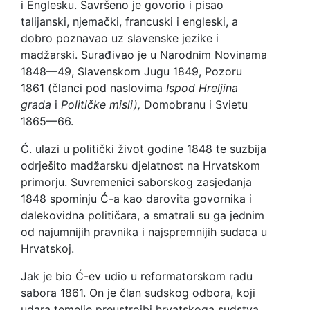
i Englesku. Savršeno je govorio i pisao
talijanski, njemački, francuski i engleski, a
dobro poznavao uz slavenske jezike i
madžarski. Surađivao je u Narodnim Novinama
1848—49, Slavenskom Jugu 1849, Pozoru
1861 (članci pod naslovima
Ispod Hreljina
grada
i
Političke misli),
Domobranu i Svietu
1865—66.
Ć. ulazi u politički život godine 1848 te suzbija
odrješito madžarsku djelatnost na Hrvatskom
primorju. Suvremenici saborskog zasjedanja
1848 spominju Ć-a kao darovita govornika i
dalekovidna političara, a smatrali su ga jednim
od najumnijih pravnika i najspremnijih sudaca u
Hrvatskoj.
Jak je bio Ć-ev udio u reformatorskom radu
sabora 1861. On je član sudskog odbora, koji
udara temelje preustrojbi hrvatskoga sudstva.