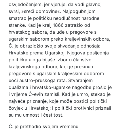
osvjedočenjem, jer vjeruje, da vodi glavnoj
svrsi, »sreći domovine«. Najpogubnijom
smatrao je političku neodlučnost narodne
stranke. Kad je kralj 1866 zatražio od
hrvatskog sabora, da uđe u pregovore s
ugarskim saborom preko kraljevinskih odbora,
Ć. je obrazložio svoje shvaćanje odnošaja
Hrvatske prema Ugarskoj. Njegova posljednja
politička uloga bijaše izbor u članstvo
kraljevinskoga odbora, koji je prekinuo
pregovore s ugarskim kraljevskim odborom
uoči austro-pruskoga rata. Stvaranjem
dualizma i hrvatsko-ugarske nagodbe prošlo je
i vrijeme Ć-evih zamisli. Kad je umro, stekao je
najveće priznanje, koje može postići politički
čovjek u Hrvatskoj: i politički protivnici priznali
su mu umnost i čestitost.
Ć. je prethodio svojem vremenu