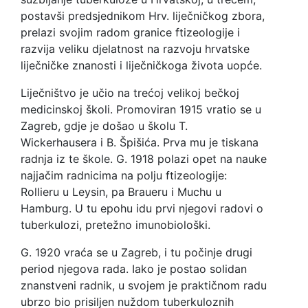
postavši predsjednikom Hrv. liječničkog zbora,
prelazi svojim radom granice ftizeologije i
razvija veliku djelatnost na razvoju hrvatske
liječničke znanosti i liječničkoga života uopće.
Liječništvo je učio na trećoj velikoj bečkoj
medicinskoj školi. Promoviran 1915 vratio se u
Zagreb, gdje je došao u školu T.
Wickerhausera i B. Špišića. Prva mu je tiskana
radnja iz te škole. G. 1918 polazi opet na nauke
najjačim radnicima na polju ftizeologije:
Rollieru u Leysin, pa Braueru i Muchu u
Hamburg. U tu epohu idu prvi njegovi radovi o
tuberkulozi, pretežno imunobiološki.
G. 1920 vraća se u Zagreb, i tu počinje drugi
period njegova rada. Iako je postao solidan
znanstveni radnik, u svojem je praktičnom radu
ubrzo bio prisiljen nuždom tuberkuloznih