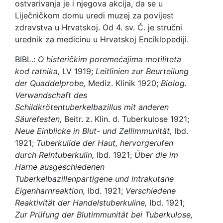
ostvarivanja je i njegova akcija, da se u
Liječničkom domu uredi muzej za povijest
zdravstva u Hrvatskoj. Od 4. sv. Ć. je stručni
urednik za medicinu u Hrvatskoj Enciklopediji.
BIBL.:
O histeričkim poremećajima motiliteta
kod ratnika,
LV 1919;
Leitlinien zur Beurteilung
der Quaddelprobe,
Mediz. Klinik 1920;
Biolog.
Verwandschaft des
Schildkrötentuberkelbazillus mit anderen
Säurefesten,
Beitr. z. Klin. d. Tuberkulose 1921;
Neue Einblicke in Blut- und Zellimmunität,
Ibd.
1921;
Tuberkulide der Haut, hervorgerufen
durch Reintuberkulin,
Ibd. 1921;
Über die im
Harne ausgeschiedenen
Tuberkelbazillenpartigene und intrakutane
Eigenharnreaktion,
Ibd. 1921;
Verschiedene
Reaktivität der Handelstuberkuline,
Ibd. 1921;
Zur Prüfung der Blutimmunität bei Tuberkulose,