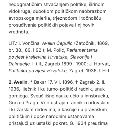
nedogmatičnim shvaćanjem politike, širinom
vidokruga, dubokom političkom naobrazbom
evropskoga mjerila, trjeznoćom i točnošću
prosuđivanja političkih pojava i njihovih
vrednota.
LIT.: I. Vončina,
Avelin Ćepulić
(Zatočnik, 1869,
br. 88., 89. i 92.); M. Polić,
Parlamentarna
povjest kraljevina Hrvatske, Slavonije i
Dalmacije,
I. i II., Zagreb 1899 i 1900; J. Horvat,
Politička povijest Hrvatske,
Zagreb 1936.
J. H-t.
2. Avelin,
* Bakar 17. VII. 1896, † Zagreb 2. II.
1936, liječnik i kulturno-politički radnik, unuk
gornjega. Sveučilišne nauke učio u Innsbrucku,
Grazu i Pragu. Vrlo ustrajan radnik u orlovskim
i križarskim redovima, a kasnije i u pravaškim
političkim i opće narodnim ustanovama
pristajući uz ustaški pokret. G. 1934 preuzima