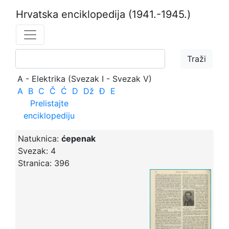
Hrvatska enciklopedija
(1941.-1945.)
A - Elektrika (Svezak I - Svezak V)
A
B
C
Č
Ć
D
Dž
Đ
E
Prelistajte
enciklopediju
Natuknica:
ćepenak
Svezak:
4
Stranica:
396