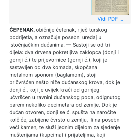
Vidi PDF ...
ĆEPENAK,
običnije ćefenak, riječ turskog
podrijetla, a označuje posebni uređaj u
istočnjačkim dućanima. — Sastoji se od tri
dijela: dva drvena pokretljiva zaklopca (donji i
gornji ć.) te prijevornice (gornji ć.), koji je
sastavljen od dva komada, skopčana
metalnom sponom (baglamom), stoji
pričvršćen nešto niže dućanskog krova, dok je
donji ć., koji je uvijek kraći od gornjeg,
učvršćen u ravnini dućanskog poda, odignutog
barem nekoliko decimetara od zemlje. Dok je
dućan otvoren, donji se ć. spušta na naročite
kolčiće, zabijene čvrsto u zemlju, ili na posebni
veći kamen, te služi jednim dijelom za sjedenje
mušterijama (kupcima) i prijateljima, koji