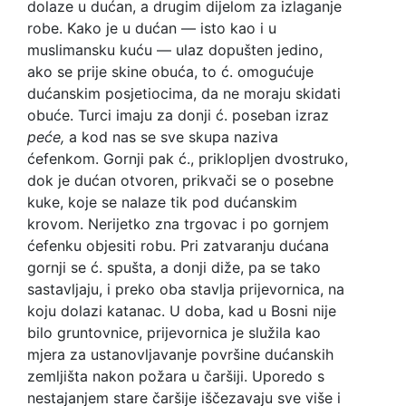
dolaze u dućan, a drugim dijelom za izlaganje
robe. Kako je u dućan — isto kao i u
muslimansku kuću — ulaz dopušten jedino,
ako se prije skine obuća, to ć. omogućuje
dućanskim posjetiocima, da ne moraju skidati
obuće. Turci imaju za donji ć. poseban izraz
peće,
a kod nas se sve skupa naziva
ćefenkom. Gornji pak ć., priklopljen dvostruko,
dok je dućan otvoren, prikvači se o posebne
kuke, koje se nalaze tik pod dućanskim
krovom. Nerijetko zna trgovac i po gornjem
ćefenku objesiti robu. Pri zatvaranju dućana
gornji se ć. spušta, a donji diže, pa se tako
sastavljaju, i preko oba stavlja prijevornica, na
koju dolazi katanac. U doba, kad u Bosni nije
bilo gruntovnice, prijevornica je služila kao
mjera za ustanovljavanje površine dućanskih
zemljišta nakon požara u čaršiji. Uporedo s
nestajanjem stare čaršije iščezavaju sve više i