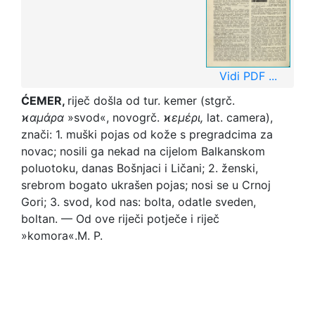
Vidi PDF ...
ĆEMER,
riječ došla od tur. kemer (stgrč.
ϰαμάρα
»svod«, novogrč.
ϰεμέρι,
lat. camera),
znači: 1. muški pojas od kože s pregradcima za
novac; nosili ga nekad na cijelom Balkanskom
poluotoku, danas Bošnjaci i Ličani; 2. ženski,
srebrom bogato ukrašen pojas; nosi se u Crnoj
Gori; 3. svod, kod nas: bolta, odatle sveden,
boltan. — Od ove riječi potječe i riječ
»komora«.
M. P.