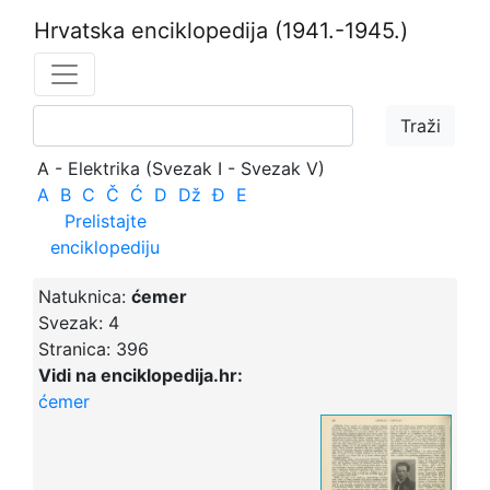
Hrvatska enciklopedija
(1941.-1945.)
A - Elektrika (Svezak I - Svezak V)
A
B
C
Č
Ć
D
Dž
Đ
E
Prelistajte
enciklopediju
Natuknica:
ćemer
Svezak:
4
Stranica:
396
Vidi na enciklopedija.hr:
ćemer