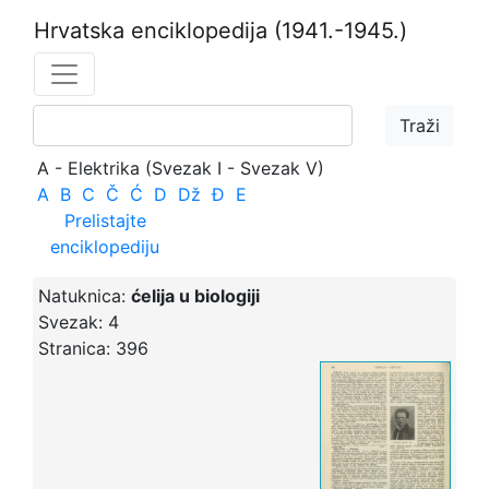
Hrvatska enciklopedija
(1941.-1945.)
A - Elektrika (Svezak I - Svezak V)
A
B
C
Č
Ć
D
Dž
Đ
E
Prelistajte
enciklopediju
Natuknica:
ćelija u biologiji
Svezak:
4
Stranica:
396