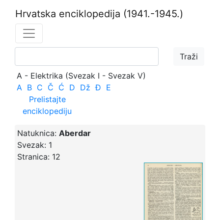
Hrvatska enciklopedija
(1941.-1945.)
A - Elektrika (Svezak I - Svezak V)
A
B
C
Č
Ć
D
Dž
Đ
E
Prelistajte
enciklopediju
Natuknica:
Aberdar
Svezak:
1
Stranica:
12