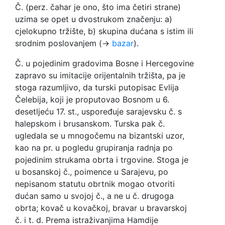
Č. (perz. čahar je ono, što ima četiri strane)
uzima se opet u dvostrukom značenju: a)
cjelokupno tržište, b) skupina dućana s istim ili
srodnim poslovanjem (→
bazar
).
Č. u pojedinim gradovima Bosne i Hercegovine
zapravo su imitacije orijentalnih tržišta, pa je
stoga razumljivo, da turski putopisac Evlija
Čelebija, koji je proputovao Bosnom u 6.
desetljeću 17. st., uspoređuje sarajevsku č. s
halepskom i brusanskom. Turska pak č.
ugledala se u mnogočemu na bizantski uzor,
kao na pr. u pogledu grupiranja radnja po
pojedinim strukama obrta i trgovine. Stoga je
u bosanskoj č., poimence u Sarajevu, po
nepisanom statutu obrtnik mogao otvoriti
dućan samo u svojoj č., a ne u č. drugoga
obrta; kovač u kovačkoj, bravar u bravarskoj
č. i t. d. Prema istraživanjima Hamdije