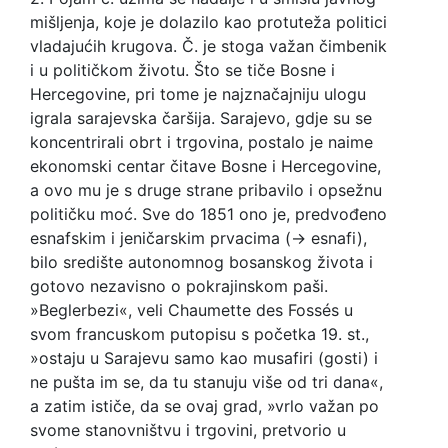
mišljenja, koje je dolazilo kao protuteža politici
vladajućih krugova. Č. je stoga važan čimbenik
i u političkom životu. Što se tiče Bosne i
Hercegovine, pri tome je najznačajniju ulogu
igrala sarajevska čaršija. Sarajevo, gdje su se
koncentrirali obrt i trgovina, postalo je naime
ekonomski centar čitave Bosne i Hercegovine,
a ovo mu je s druge strane pribavilo i opsežnu
političku moć. Sve do 1851 ono je, predvođeno
esnafskim i jeničarskim prvacima (→ esnafi),
bilo središte autonomnog bosanskog života i
gotovo nezavisno o pokrajinskom paši.
»Beglerbezi«, veli Chaumette des Fossés u
svom francuskom putopisu s početka 19. st.,
»ostaju u Sarajevu samo kao musafiri (gosti) i
ne pušta im se, da tu stanuju više od tri dana«,
a zatim ističe, da se ovaj grad, »vrlo važan po
svome stanovništvu i trgovini, pretvorio u