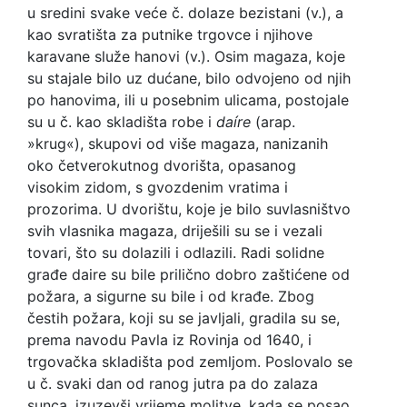
u sredini svake veće č. dolaze bezistani (v.), a
kao svratišta za putnike trgovce i njihove
karavane služe hanovi (v.). Osim magaza, koje
su stajale bilo uz dućane, bilo odvojeno od njih
po hanovima, ili u posebnim ulicama, postojale
su u č. kao skladišta robe i
daíre
(arap.
»krug«), skupovi od više magaza, nanizanih
oko četverokutnog dvorišta, opasanog
visokim zidom, s gvozdenim vratima i
prozorima. U dvorištu, koje je bilo suvlasništvo
svih vlasnika magaza, driješili su se i vezali
tovari, što su dolazili i odlazili. Radi solidne
građe daire su bile prilično dobro zaštićene od
požara, a sigurne su bile i od krađe. Zbog
čestih požara, koji su se javljali, gradila su se,
prema navodu Pavla iz Rovinja od 1640, i
trgovačka skladišta pod zemljom. Poslovalo se
u č. svaki dan od ranog jutra pa do zalaza
sunca, izuzevši vrijeme molitve, kada se posao