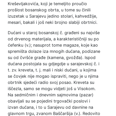
Kreševljakovića, koji je temeljito proučio
prošlost bosanskog obrta, u tome su činili
izuzetak u Sarajevu jedino stolari, kahvedžije,
mesari, bakali i još neki brojno slabiji obrtnici.
Dućani u staroj bosanskoj č. građeni su najviše
od drvenog materijala, a karakterističniji su po
ćefenku (v.); nasuprot tome magaze, koje kao
spremišta dolaze iza mnogih dućana, podizane
su od čvršće građe (kamena, gvožđa). Ispod
dućana postojala su gdjegdje u sarajevskoj č. i
t. zv. kreveta, t. j. mali i niski dućani, u kojima
se čovjek nije mogao ispraviti, nego je u njima
obrtnik sjedeći radio svoj posao. Kreveta su
iščezla, samo se mogu vidjeti još u Visokom.
Na sedmičnim i dnevnim sajmovima (pazar)
obavljali su se pojedini trgovački poslovi i
izvan dućana, i to u Sarajevu od davnine na
glavnom trgu, zvanom Baščaršija (v.). Redovito