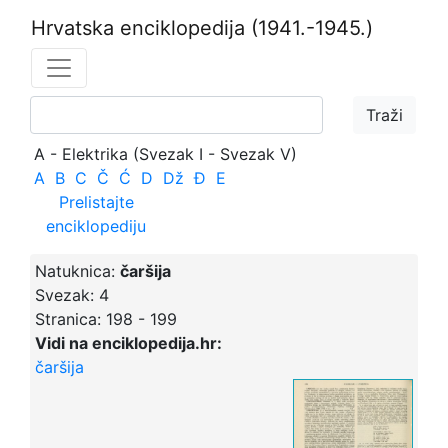
Hrvatska enciklopedija
(1941.-1945.)
A - Elektrika (Svezak I - Svezak V)
A
B
C
Č
Ć
D
Dž
Đ
E
Prelistajte
enciklopediju
Natuknica:
čaršija
Svezak:
4
Stranica:
198 - 199
Vidi na enciklopedija.hr:
čaršija