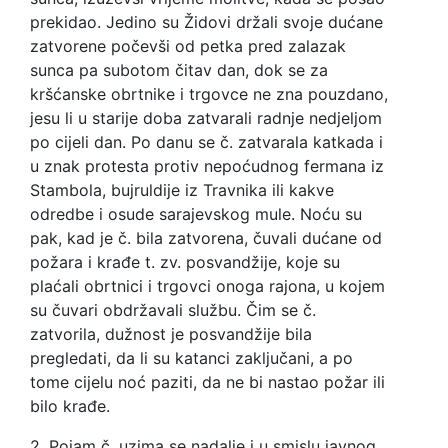
prekidao. Jedino su Židovi držali svoje dućane
zatvorene počevši od petka pred zalazak
sunca pa subotom čitav dan, dok se za
kršćanske obrtnike i trgovce ne zna pouzdano,
jesu li u starije doba zatvarali radnje nedjeljom
po cijeli dan. Po danu se č. zatvarala katkada i
u znak protesta protiv nepoćudnog fermana iz
Stambola, bujruldije iz Travnika ili kakve
odredbe i osude sarajevskog mule. Noću su
pak, kad je č. bila zatvorena, čuvali dućane od
požara i krađe t. zv. posvandžije, koje su
plaćali obrtnici i trgovci onoga rajona, u kojem
su čuvari obdržavali službu. Čim se č.
zatvorila, dužnost je posvandžije bila
pregledati, da li su katanci zaključani, a po
tome cijelu noć paziti, da ne bi nastao požar ili
bilo krađe.
2. Pojam č. uzima se nadalje i u smislu javnog