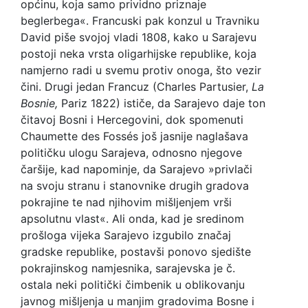
općinu, koja samo prividno priznaje
beglerbega«. Francuski pak konzul u Travniku
David piše svojoj vladi 1808, kako u Sarajevu
postoji neka vrsta oligarhijske republike, koja
namjerno radi u svemu protiv onoga, što vezir
čini. Drugi jedan Francuz (Charles Partusier,
La
Bosnie,
Pariz 1822) ističe, da Sarajevo daje ton
čitavoj Bosni i Hercegovini, dok spomenuti
Chaumette des Fossés još jasnije naglašava
političku ulogu Sarajeva, odnosno njegove
čaršije, kad napominje, da Sarajevo »privlači
na svoju stranu i stanovnike drugih gradova
pokrajine te nad njihovim mišljenjem vrši
apsolutnu vlast«. Ali onda, kad je sredinom
prošloga vijeka Sarajevo izgubilo značaj
gradske republike, postavši ponovo sjedište
pokrajinskog namjesnika, sarajevska je č.
ostala neki politički čimbenik u oblikovanju
javnog mišljenja u manjim gradovima Bosne i