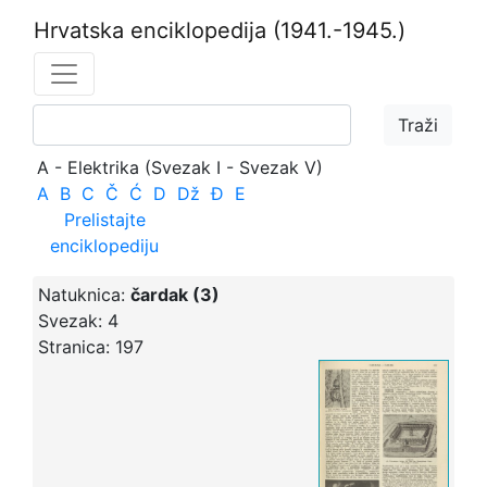
Hrvatska enciklopedija
(1941.-1945.)
A - Elektrika (Svezak I - Svezak V)
A
B
C
Č
Ć
D
Dž
Đ
E
Prelistajte
enciklopediju
Natuknica:
čardak (3)
Svezak:
4
Stranica:
197