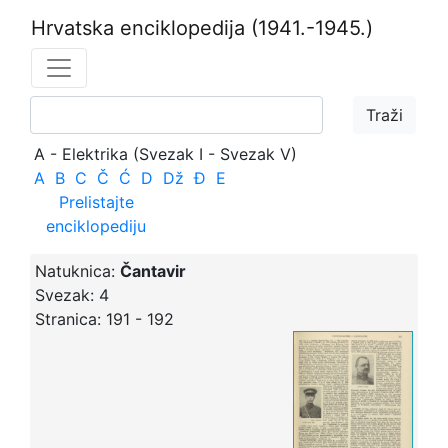
Hrvatska enciklopedija
(1941.-1945.)
A - Elektrika (Svezak I - Svezak V)
A
B
C
Č
Ć
D
Dž
Đ
E
Prelistajte
enciklopediju
Natuknica:
Čantavir
Svezak:
4
Stranica:
191 - 192