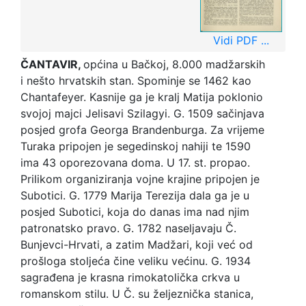
Vidi PDF ...
ČANTAVIR,
općina u Bačkoj, 8.000 madžarskih
i nešto hrvatskih stan. Spominje se 1462 kao
Chantafeyer. Kasnije ga je kralj Matija poklonio
svojoj majci Jelisavi Szilagyi. G. 1509 sačinjava
posjed grofa Georga Brandenburga. Za vrijeme
Turaka pripojen je segedinskoj nahiji te 1590
ima 43 oporezovana doma. U 17. st. propao.
Prilikom organiziranja vojne krajine pripojen je
Subotici. G. 1779 Marija Terezija dala ga je u
posjed Subotici, koja do danas ima nad njim
patronatsko pravo. G. 1782 naseljavaju Č.
Bunjevci-Hrvati, a zatim Madžari, koji već od
prošloga stoljeća čine veliku većinu. G. 1934
sagrađena je krasna rimokatolička crkva u
romanskom stilu. U Č. su željeznička stanica,