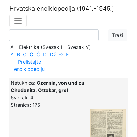
Hrvatska enciklopedija
(1941.-1945.)
A - Elektrika (Svezak I - Svezak V)
A
B
C
Č
Ć
D
Dž
Đ
E
Prelistajte
enciklopediju
Natuknica:
Czernin, von und zu
Chudenitz, Ottokar, grof
Svezak:
4
Stranica:
175