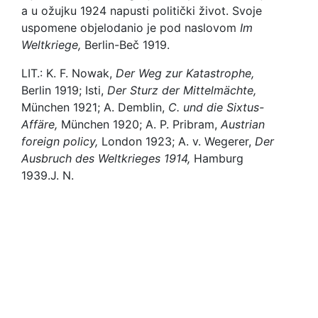
a u ožujku 1924 napusti politički život. Svoje
uspomene objelodanio je pod naslovom
Im
Weltkriege,
Berlin-Beč 1919.
LIT.: K. F. Nowak,
Der Weg zur Katastrophe,
Berlin 1919; Isti,
Der Sturz der Mittelmächte,
München 1921; A. Demblin,
C. und die Sixtus-
Affäre,
München 1920; A. P. Pribram,
Austrian
foreign policy,
London 1923; A. v. Wegerer,
Der
Ausbruch des Weltkrieges 1914,
Hamburg
1939.
J. N.