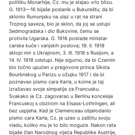
politiku Monarhije, Cz. mu je stajao vrlo blizu.
G. 1913—16 bijaše poslanik u Bukureštu; da bi
sklonio Rumunjsku na ulaz u rat na strani
Trojnog saveza, bio je sklon, da joj se ustupi
Sedmogradska i dio Bukovine, čemu se
protivila Ugarska. G. 1916 postade ministar
carske kuće i vanjskih poslova; 19. II. 1918
sklopi mir s Ukrajinom, 3. III. 1918 s Rusijom, a
14. IV. 1918 odstupi. Nije sigurno, da bi Czernin
bio točno upućen u pregovore princa Siksta
Bourbnskog u Parizu u ožujku 1917 i da bi
poznavao pismo cara Karla, u kome je taj
izražavao svoje simpatije za Francusku.
Svakako je Cz. zagovarao u Berlinu koncesije
Francuskoj s obzirom na Elsass-Lothringen, ali
bez uspjeha. Kad je Clemenceau objelodanio
pismo cara Karla, Cz. je uzeo u zaštitu svoju
vladu, koliko mu je to bilo moguće. Nakon rata
bijaše član Narodnog vijeća Republike Austrije,