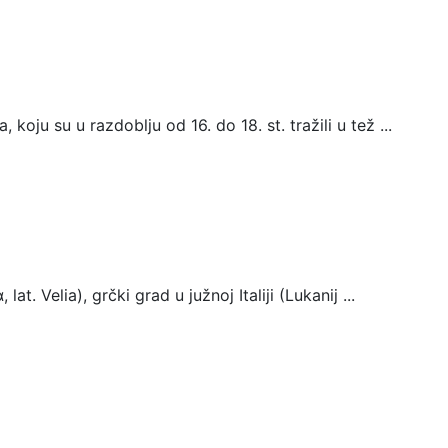
oju su u razdoblju od 16. do 18. st. tražili u tež ...
at. Velia), grčki grad u južnoj Italiji (Lukanij ...