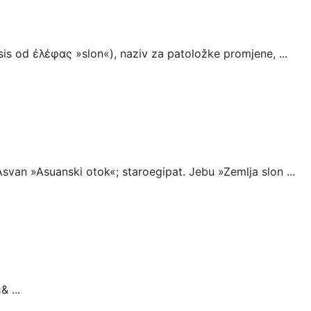
is od ἐλέφας »slon«), naziv za patoložke promjene, ...
van »Asuanski otok«; staroegipat. Jebu »Zemlja slon ...
 ...