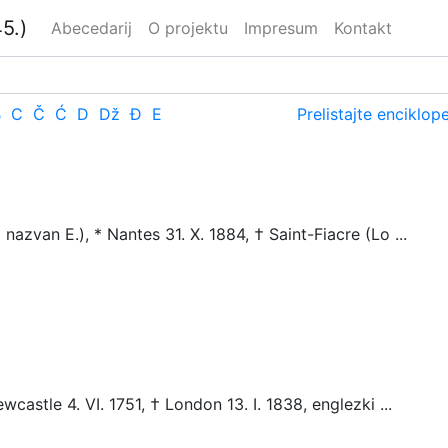
5.)
Abecedarij
O projektu
Impresum
Kontakt
B
C
Č
Ć
D
Dž
Đ
E
Prelistajte enciklop
zvan E.), * Nantes 31. X. 1884, † Saint-Fiacre (Lo ...
castle 4. VI. 1751, † London 13. I. 1838, englezki ...