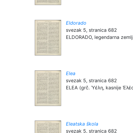
Eldorado
svezak 5, stranica 682
ELDORADO, legendarna zemlja, k
Elea
svezak 5, stranica 682
ELEA (grč. Ὑέλη, kasnije Ἐλέα, l
Eleatska škola
svezak 5, stranica 682