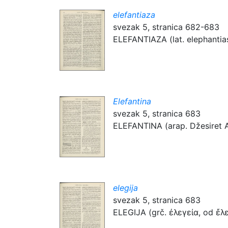
elefantiaza
svezak 5, stranica 682-683
ELEFANTIAZA (lat. elephantias
Elefantina
svezak 5, stranica 683
ELEFANTINA (arap. Džesiret As
elegija
svezak 5, stranica 683
ELEGIJA (grč. ἐλεγεία, od ἔλε&