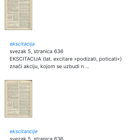
ekscitacija
svezak 5, stranica 636
EKSCITACIJA (lat. excitare »podizati, poticati«)
znači akciju, kojom se uzbudi n ...
ekscitancije
svezak 5, stranica 636