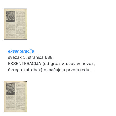
eksenteracija
svezak 5, stranica 638
EKSENTERACIJA (od grč. ἔντεςον »crievo«,
ἔντερα »utroba«) označuje u prvom redu ...