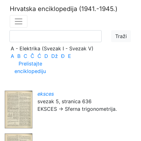
Hrvatska enciklopedija
(1941.-1945.)
A - Elektrika (Svezak I - Svezak V)
A
B
C
Č
Ć
D
Dž
Đ
E
Prelistajte
enciklopediju
eksces
svezak 5, stranica 636
EKSCES → Sferna trigonometrija.