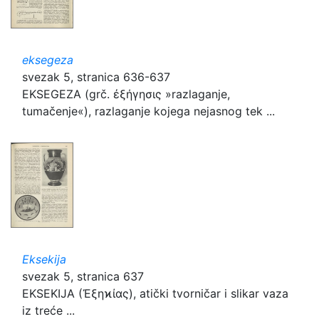
eksegeza
svezak 5, stranica 636-637
EKSEGEZA (grč. ἐξήγησις »razlaganje,
tumačenje«), razlaganje kojega nejasnog tek ...
Eksekija
svezak 5, stranica 637
EKSEKIJA (Ἐξηϰίας), atički tvorničar i slikar vaza
iz treće ...