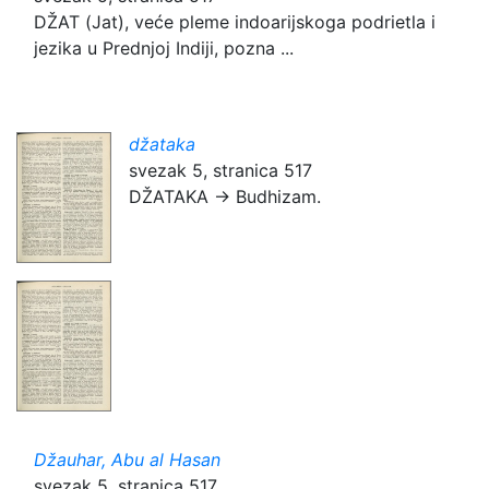
DŽAT (Jat), veće pleme indoarijskoga podrietla i
jezika u Prednjoj Indiji, pozna ...
džataka
svezak 5, stranica 517
DŽATAKA → Budhizam.
Džauhar, Abu al Hasan
svezak 5, stranica 517