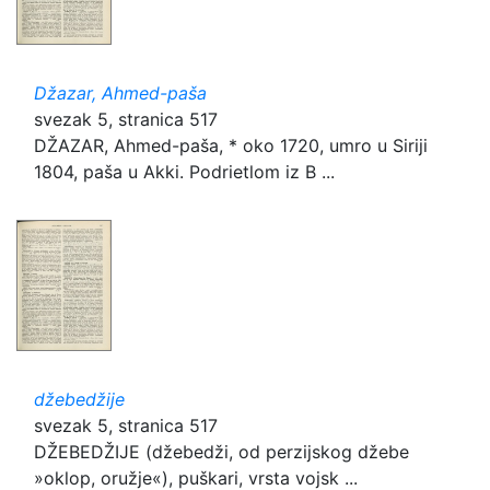
Džazar, Ahmed-paša
svezak 5, stranica 517
DŽAZAR, Ahmed-paša, * oko 1720, umro u Siriji
1804, paša u Akki. Podrietlom iz B ...
džebedžije
svezak 5, stranica 517
DŽEBEDŽIJE (džebedži, od perzijskog džebe
»oklop, oružje«), puškari, vrsta vojsk ...