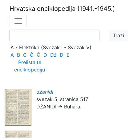
Hrvatska enciklopedija
(1941.-1945.)
A - Elektrika (Svezak I - Svezak V)
A
B
C
Č
Ć
D
Dž
Đ
E
Prelistajte
enciklopediju
džanidi
svezak 5, stranica 517
DŽANIDI → Buhara.