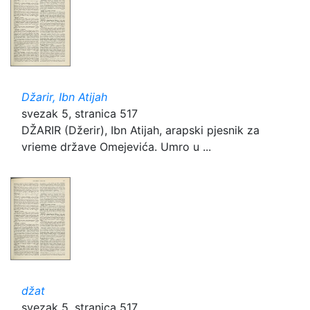
Džarir, Ibn Atijah
svezak 5, stranica 517
DŽARIR (Džerir), Ibn Atijah, arapski pjesnik za
vrieme države Omejevića. Umro u ...
džat
svezak 5, stranica 517