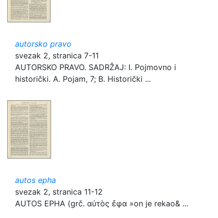
autorsko pravo
svezak 2, stranica 7-11
AUTORSKO PRAVO. SADRŽAJ: I. Pojmovno i
historički. A. Pojam, 7; B. Historički ...
autos epha
svezak 2, stranica 11-12
AUTOS EPHA (grč. αὐτòς ἔφα »on je rekao& ...