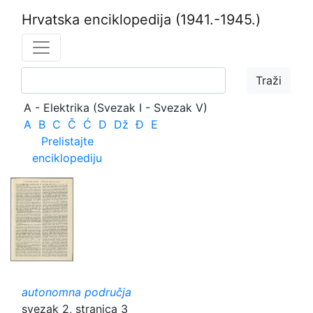
Hrvatska enciklopedija
(1941.-1945.)
A - Elektrika (Svezak I - Svezak V)
A
B
C
Č
Ć
D
Dž
Đ
E
Prelistajte
enciklopediju
autonomna područja
svezak 2, stranica 3