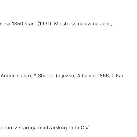
 sa 1350 stan. (1931). Mjesto se nalazi na Janji, ...
don Çako), * Sheper (u južnoj Albaniji) 1866, † Kai ...
ki ban iz staroga madžarskog roda Csá ...