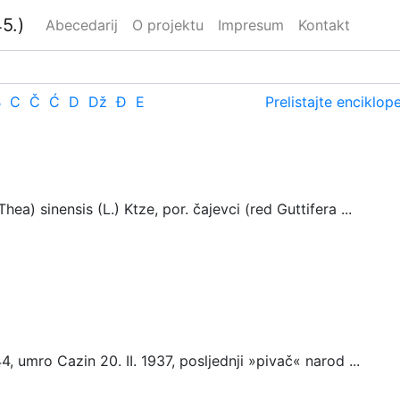
5.)
Abecedarij
O projektu
Impresum
Kontakt
B
C
Č
Ć
D
Dž
Đ
E
Prelistajte enciklop
a) sinensis (L.) Ktze, por. čajevci (red Guttifera ...
 umro Cazin 20. II. 1937, posljednji »pivač« narod ...