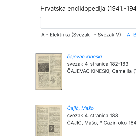
Hrvatska enciklopedija
(1941.-194
A - Elektrika (Svezak I - Svezak V)
A
čajevac kineski
svezak 4, stranica 182-183
ČAJEVAC KINESKI, Camellia (The
Čajić, Mašo
svezak 4, stranica 183
ČAJIĆ, Mašo, * Cazin oko 1844,