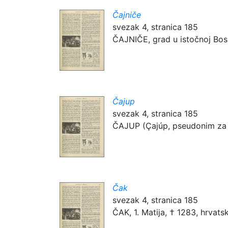
Čajniče
svezak 4, stranica 185
ČAJNIČE, grad u istočnoj Bosni
Čajup
svezak 4, stranica 185
ČAJUP (Çajúp, pseudonim za An
Čak
svezak 4, stranica 185
ČAK, 1. Matija, † 1283, hrvats